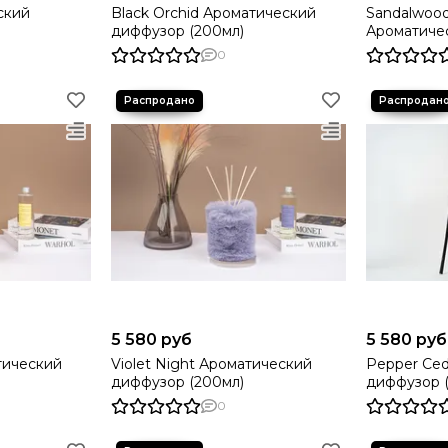
ский
Black Orchid Ароматический
Sandalwoo
диффузор (200мл)
Ароматиче
(200мл)
0
5 580 руб
5 580 руб
атический
Violet Night Ароматический
Pepper Ce
диффузор (200мл)
диффузор 
0