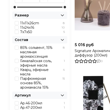
делает «Crystal» о
дизайн • Универсал
сочетание сандала
нотами пихты и дуб
Размер
Эксклюзивная форм
11х11х26cm
8
аромат: благородно
11х24х16
10
крышкой • Натураль
7х7х50
5
размеры (22х17х14 
количеством капел
Состав
кристаллами «Cryst
5 016 руб
85% сольвент, 15%
8
наполнит ваше про
Signature Аромати
масляная
стиля.
диффузор (200мл)
аромаэссенция
Гималайская соль,
1
0
эфирные масла
Кварц, эфирные
4
масла
Парфюмерная
15
основа 85%,
аромамасла 15%
Артикул
Ар.46-200мл
1
Ар.47-200мл
1