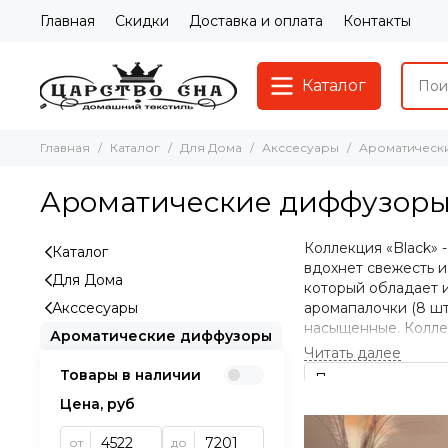
Главная
Скидки
Доставка и оплата
Контакты
Каталог
Главная
Каталог
Для Дома
Акссесуары
Ароматическ
Ароматические диффузор
Коллекция «Black» 
Каталог
вдохнет свежесть и
Для Дома
который обладает 
Акссесуары
аромапалочки (8 шт
насыщенные. Коллек
Ароматические диффузоры
Blossom - древесный
 Sweet Nectar - цв
Товары в наличии
Ароматические кри
Цена, руб
премиум-класса, ко
идеальное сочетан
от
до