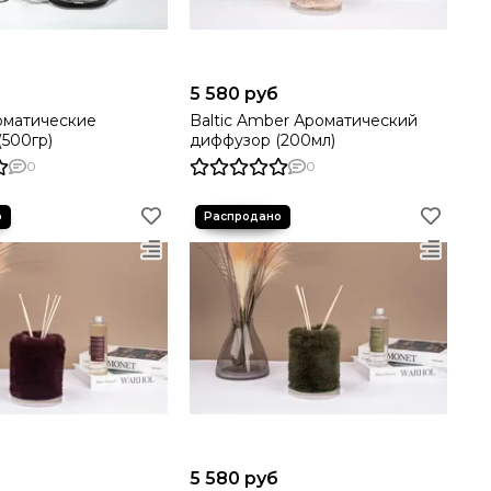
5 580 руб
оматические
Baltic Amber Ароматический
(500гр)
диффузор (200мл)
0
0
5 580 руб