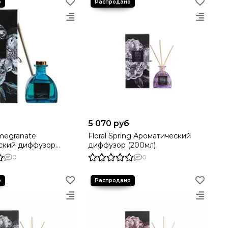
5 070 руб
egranate
Floral Spring Ароматический
ский диффузор
диффузор (200мл)
0
0