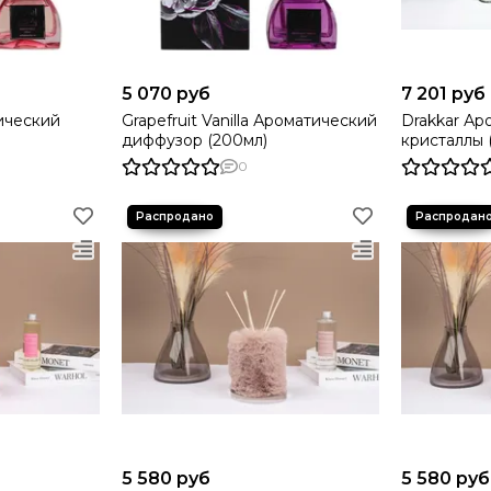
5 070 руб
7 201 руб
тический
Grapefruit Vanilla Ароматический
Drakkar Ар
диффузор (200мл)
кристаллы 
0
5 580 руб
5 580 руб