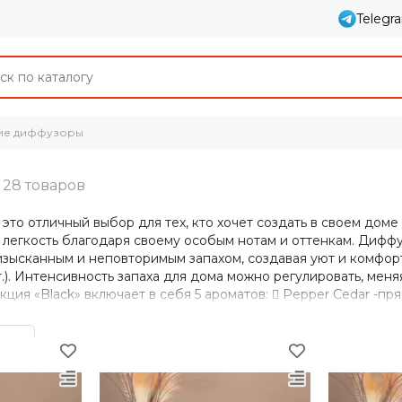
Telegr
ие диффузоры
ы
- это отличный выбор для тех, кто хочет создать в своем до
 легкость благодаря своему особым нотам и оттенкам. Диффу
изысканным и неповторимым запахом, создавая уют и комфор
.). Интенсивность запаха для дома можно регулировать, меня
ция «Black» включает в себя 5 ароматов:  Pepper Cedar -пря
: кедр, сандал, фиалка, кардамон;  Satin Rose - фруктовый: 
еточный: цветок апельсина, фрезия, груша, цитрус;  Wine Scen
сталлы «Crystal» - революция в мире домашнего ароматизир
торый изменит ваше представление об ароматизации простран
ие природной эстетики и изысканных ароматов, создающих 