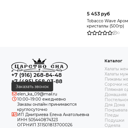
5 453 руб
Tobacco Wave Аром
кристаллы (500гр)
0
Каталог
Халаты же
Халаты му
+7 (916) 268-84-48
Пижамы же
+7 (495) 568-03-88
Сорочки н
Заказать звонок
Пляжная о
elen_ka_09@mail.ru
Домашняя
10:00–19:00 ежедневно
Постельно
Заказы онлайн принимаются
Для Дома
круглосуточно
Покрывала
ИП Дмитриева Елена Анатольевна
Пледы
ИНН 505440874323
Подушки
ОГРНИП 311501813700026
Одеяла