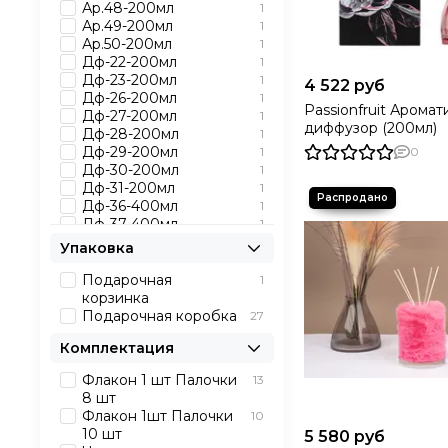
Ар.48-200мл
1
Ар.49-200мл
1
Ар.50-200мл
1
Дф-22-200мл
1
Дф-23-200мл
1
4 522 руб
Дф-26-200мл
1
Passionfruit Арома
Дф-27-200мл
1
диффузор (200мл)
Дф-28-200мл
1
Дф-29-200мл
1
0
Дф-30-200мл
1
Дф-31-200мл
1
Дф-36-400мл
1
Дф-37-400мл
1
Дф-38-400мл
1
Упаковка
Дф-39-400мл
1
Дф-40-400мл
1
Подарочная
1
Ар.2
1
корзинка
Ар.3
1
Подарочная коробка
27
Дф-24-200мл
1
Комплектация
Дф-25-200мл
1
Кр-1-500гр
1
Флакон 1 шт Палочки
13
Кр-2-500гр
1
8 шт
Кр-3-500гр
1
Флакон 1шт Палочки
10
Кр-4-500гр
1
10 шт
5 580 руб
Кр-5-500гр
1