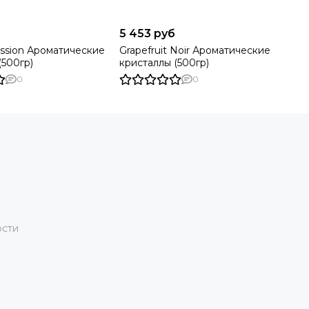
5 453 руб
ssion Ароматические
Grapefruit Noir Ароматические
(500гр)
кристаллы (500гр)
0
0
ости