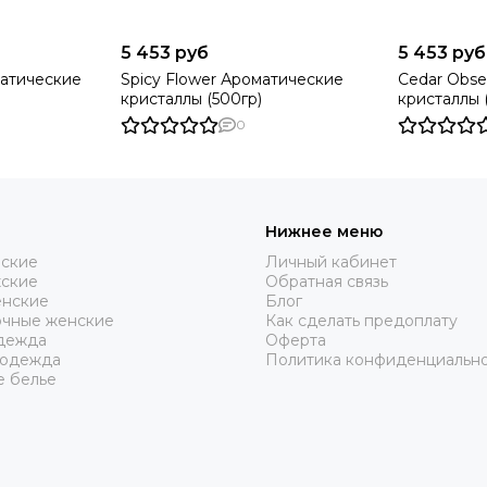
5 453 руб
5 453 руб
атические
Spicy Flower Ароматические
Cedar Obse
кристаллы (500гр)
кристаллы 
0
Нижнее меню
нские
Личный кабинет
жские
Обратная связь
нские
Блог
очные женские
Как сделать предоплату
дежда
Оферта
 одежда
Политика конфиденциальн
е белье