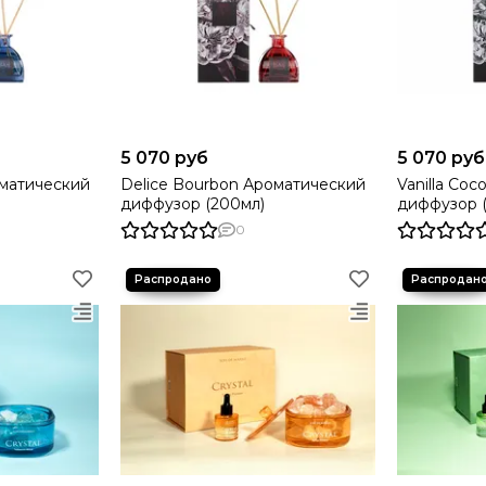
5 070 руб
5 070 руб
оматический
Delice Bourbon Ароматический
Vanilla Co
диффузор (200мл)
диффузор 
0