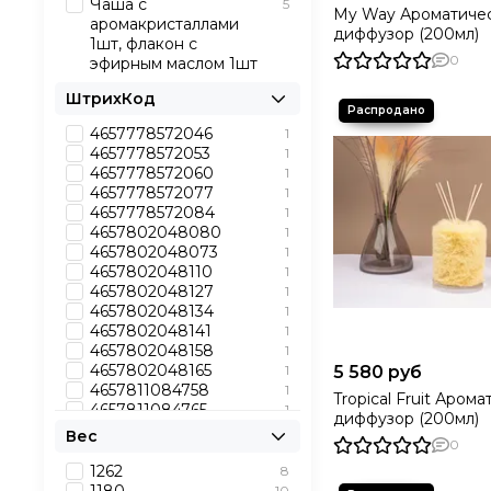
Чаша с
5
Ар.4
1
My Way Ароматиче
аромакристаллами
диффузор (200мл)
1шт, флакон с
0
эфирным маслом 1шт
ШтрихКод
4657778572046
1
4657778572053
1
4657778572060
1
4657778572077
1
4657778572084
1
4657802048080
1
4657802048073
1
4657802048110
1
4657802048127
1
4657802048134
1
4657802048141
1
4657802048158
1
4657802048165
1
5 580 руб
4657811084758
1
Tropical Fruit Аром
4657811084765
1
диффузор (200мл)
4657811084772
1
Вес
0
4657811084789
1
4657811084796
1
1262
8
4627123470945
1
10