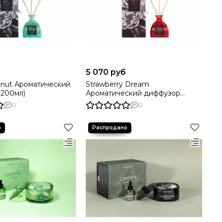
5 070 руб
conut Ароматический
Strawberry Dream
(200мл)
Ароматический диффузор
(200мл)
0
0