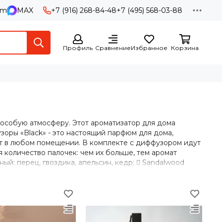
am
MAX
+7 (916) 268-84-48
+7 (495) 568-03-88
Профиль
Сравнение
Избранное
Корзина
ме особую атмосферу. Этот ароматизатор для дома
зоры «Black» - это настоящий парфюм для дома,
т в любом помещении. В комплекте с диффузором идут
я количество палочек: чем их больше, тем аромат
ный: перец, гвоздика, апельсин, кедр;  Sandalwood
персик, роза, агаровое дерево, черная смородина, личи;
t - терпкий: виноград, апельсин, ваниль;
ования! Представляем вам инновационный продукт
ства. Ароматические кристаллы «Crystal» - это
неповторимую атмосферу в любом помещении. Что