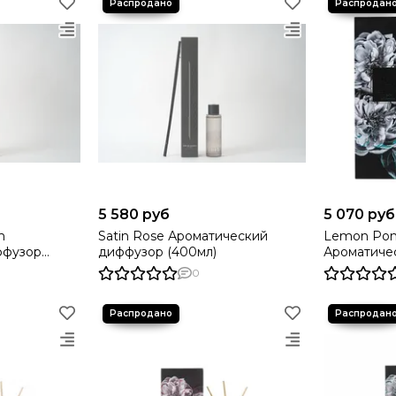
5 580 руб
5 070 руб
m
Satin Rose Ароматический
Lemon Pom
ффузор
диффузор (400мл)
Ароматиче
(200мл)
0