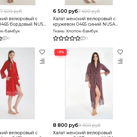
6 500 руб
7 600 руб
7 600 руб
кий велюровый с
Халат женский велюровый с
65 бордовый NUSA
кружевом 0465 синий NUSA
Турция
ок-бамбук
Ткань: Хлопок-бамбук
0
0
−11%
8 800 руб
9 900 руб
ровый с
Халат женский велюровый