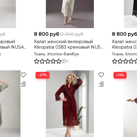
8 800 руб
8 800 ру
руб
12 000 руб
юровый
Халат женский велюровый
Халат жен
жевый NUSA
Kleopatra 0383 кремовый NUSA
Kleopatra 
Турция
Турция
к
Ткань: Хлопок-бамбук
Ткань: Хлоп
0
−27%
−14%