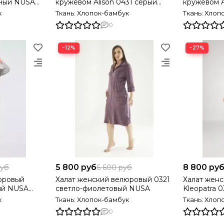
 NUSA
кружевом Alison 0431 серый
кружевом A
NUSA Турция
NUSA Турц
к
Ткань: Хлопок-бамбук
Ткань: Хлоп
0
−12%
−27%
5 800 руб
8 800 ру
руб
6 600 руб
юровый
Халат женский велюровый 0321
Халат жен
рый NUSA
светло-фиолетовый NUSA
Kleopatra 
NUSA
к
Ткань: Хлопок-бамбук
Ткань: Хлоп
0