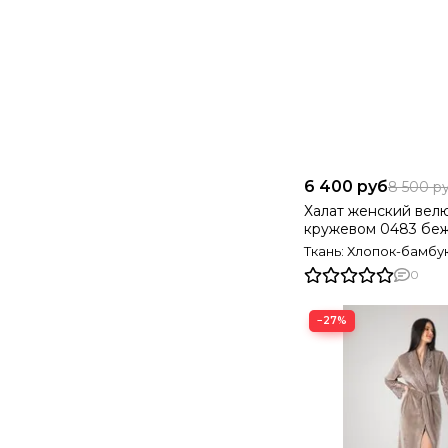
6 400 руб
8 500 р
Халат женский вел
кружевом 0483 бе
Турция
Ткань: Хлопок-бамбу
0
−27%