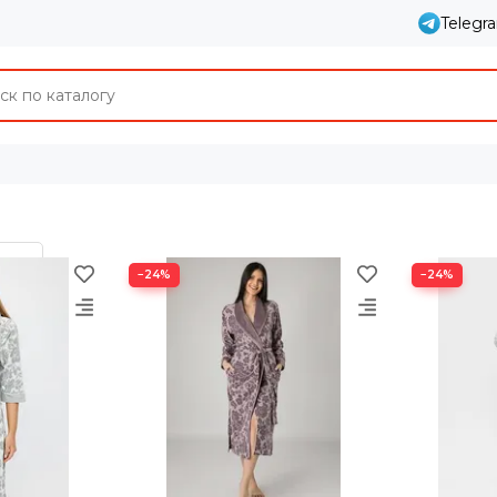
Telegr
−24%
−24%