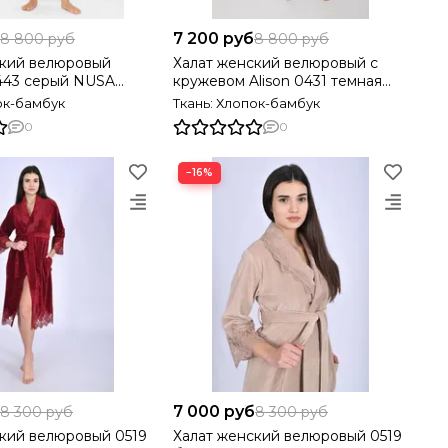
7 200 руб
8 800 руб
8 800 руб
ский велюровый
Халат женский велюровый с
443 серый NUSA
кружевом Alison 0431 темная
сухая роза NUSA Турция
ок-бамбук
Ткань: Хлопок-бамбук
0
0
−16%
7 000 руб
8 300 руб
8 300 руб
кий велюровый 0519
Халат женский велюровый 0519