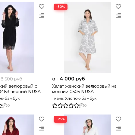
−50%
б
от 4 000 руб
8 500 руб
кий велюровый с
Халат женский велюровый на
0483 черный NUSA
молнии 0505 NUSA
ок-бамбук
Ткань: Хлопок-бамбук
0
0
−25%