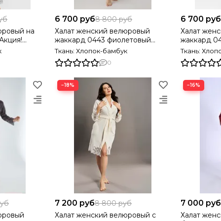
6 700 руб
6 700 руб
уб
8 800 руб
юровый на
Халат женский велюровый
Халат жен
Акция!
жаккард 0443 фиолетовый
жаккард 0
NUSA Турция
Турция
к
Ткань: Хлопок-бамбук
Ткань: Хлоп
0
−18%
−16%
7 200 руб
7 000 руб
руб
8 800 руб
юровый
Халат женский велюровый с
Халат женс