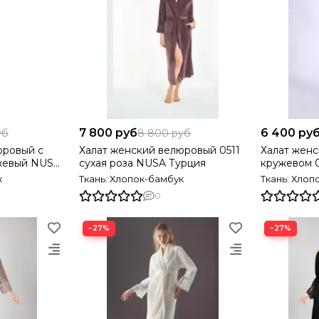
7 800 руб
6 400 ру
уб
8 800 руб
юровый с
Халат женский велюровый 0511
Халат женс
жевый NUSA
сухая роза NUSA Турция
кружевом 
Турция
к
Ткань: Хлопок-бамбук
Ткань: Хлоп
0
−27%
−27%