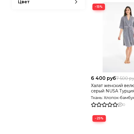
Цвет
−15%
6 400 руб
7 500 р
Халат женский вел
серый NUSA Турци
Ткань: Хлопок-бамбу
0
−25%