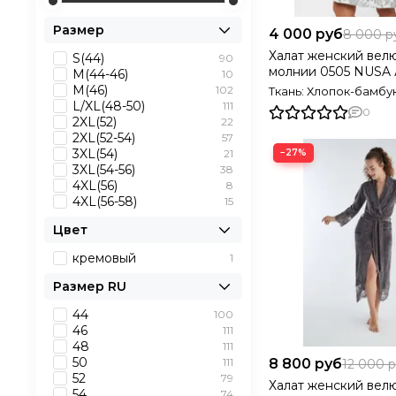
Размер
4 000 руб
8 000 р
Халат женский вел
S(44)
90
молнии 0505 NUSA 
M(44-46)
10
Последний размер
M(46)
102
Ткань: Хлопок-бамбу
L/XL(48-50)
111
0
2XL(52)
22
2XL(52-54)
57
3XL(54)
21
−27%
3XL(54-56)
38
4XL(56)
8
4XL(56-58)
15
Цвет
кремовый
1
Размер RU
44
100
46
111
48
111
50
111
8 800 руб
12 000 
52
79
Халат женский вел
54
74