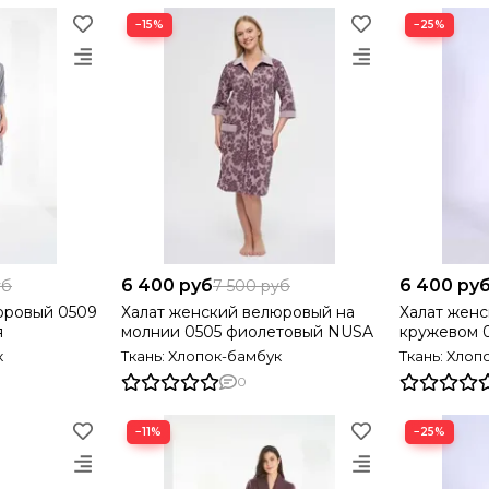
−15%
−25%
6 400 руб
6 400 ру
уб
7 500 руб
юровый 0509
Халат женский велюровый на
Халат женс
я
молнии 0505 фиолетовый NUSA
кружевом 
Турция
к
Ткань: Хлопок-бамбук
Ткань: Хлоп
0
−11%
−25%