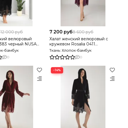
б
7 200 руб
12 000 руб
8 600 руб
ский велюровый
Халат женский велюровый с
0383 черный NUSA
кружевом Rosalia 0411
фиолетовый NUSA Турция
ок-бамбук
Ткань: Хлопок-бамбук
0
0
−14%