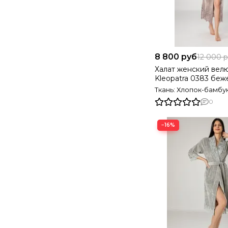
8 800 руб
12 000 
Халат женский вел
Kleopatra 0383 бе
Турция
Ткань: Хлопок-бамбу
0
−16%