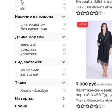
Kleopatra 0383 ант
56
41
Турция
Ткань: Хлопок-бамбу
58
12
0
Наличие капюшона
с капюшоном
31
−16%
без капюшона
73
Длина модели
длинный
38
средняя
35
короткий
39
Вид застежки
на молнии
17
запашной
94
Ткань
7 000 руб
8 300 р
Халат женский вел
Хлопок-бамбук
112
черный NUSA Турц
Материал
Ткань: Хлопок-бамбу
Бренд
0