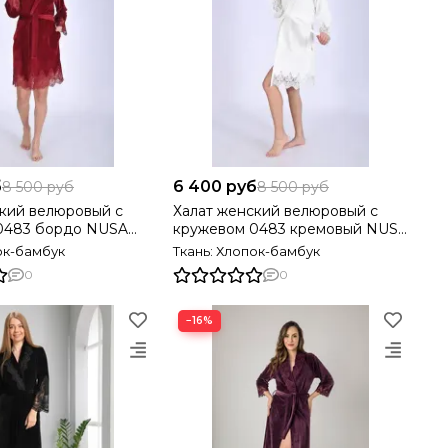
б
6 400 руб
8 500 руб
8 500 руб
кий велюровый с
Халат женский велюровый с
0483 бордо NUSA
кружевом 0483 кремовый NUSA
Турция
ок-бамбук
Ткань: Хлопок-бамбук
0
0
−16%