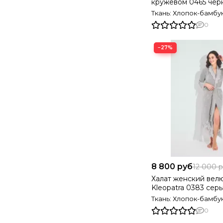
кружевом 0465 черный
Турция
Ткань: Хлопок-бамбу
0
−27%
8 800 руб
12 000 
Халат женский вел
Kleopatra 0383 се
Турция
Ткань: Хлопок-бамбу
0