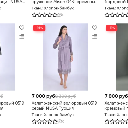
рацит NUSA
кружевом Alison 0431 кремовый
бордовый 
NUSA Турция
к
Ткань: Хлопок-бамбук
Ткань: Хлоп
0
−16%
−11%
7 000 руб
7 800 руб
уб
8 300 руб
юровый 0519
Халат женский велюровый 0519
Халат женс
ия
серый NUSA Турция
кремовый 
к
Ткань: Хлопок-бамбук
Ткань: Хлоп
0