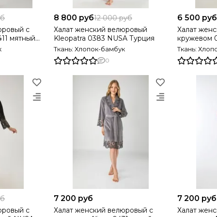
8 800 руб
6 500 руб
уб
12 000 руб
Халат женский велюровый
Халат женс
411 мятный
Kleopatra 0383 NUSA Турция
кружевом 04
Турция
к
Ткань: Хлопок-бамбук
Ткань: Хлоп
0
7 200 руб
7 200 руб
уб
юровый с
Халат женский велюровый с
Халат женский велю