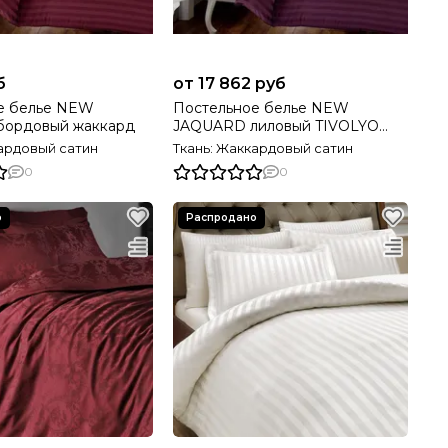
б
от 17 862 руб
е белье NEW
Постельное белье NEW
ордовый жаккард
JAQUARD лиловый TIVOLYO
HOME
кардовый сатин
Ткань: Жаккардовый сатин
0
0