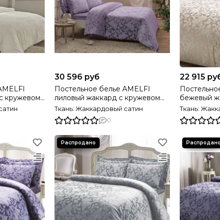
30 596 руб
22 915 ру
 AMELFI
Постельное белье AMELFI
Постельно
с кружевом
лиловый жаккард с кружевом
бежевый жаккард deluxe
OME Турция
deluxe TIVOLYO HOME Турция
TIVOLYO H
сатин
Ткань: Жаккардовый сатин
Ткань: Жак
0