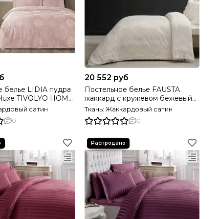
б
20 552 руб
 белье LIDIA пудра
Постельное белье FAUSTA
eluxe TIVOLYO HOME
жаккард с кружевом бежевый
TIVOLYO HOME Турция
кардовый сатин
Ткань: Жаккардовый сатин
0
0