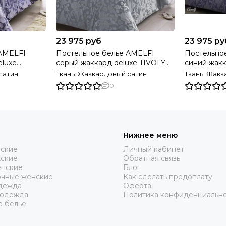
23 975 руб
23 975 ру
 AMELFI
Постельное белье AMELFI
Постельно
eluxe
серый жаккард deluxe TIVOLYO
синий жакк
рция
HOME Турция
HOME Тур
сатин
Ткань: Жаккардовый сатин
Ткань: Жак
0
Нижнее меню
нские
Личный кабинет
жские
Обратная связь
нские
Блог
очные женские
Как сделать предоплату
дежда
Оферта
 одежда
Политика конфиденциальн
е белье