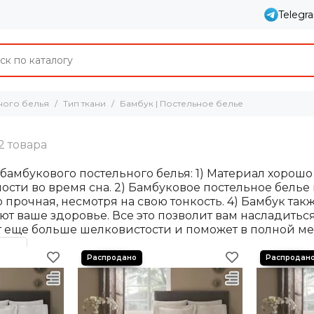
Telegr
ного белья
Тип ткани
Бамбук | Постельное белье
мбукового постельного белья: 1) Материал хорошо д
сти во время сна. 2) Бамбуковое постельное белье 
о прочная, несмотря на свою тонкость. 4) Бамбук та
т ваше здоровье. Все это позволит вам насладитьс
 еще больше шелковистости и поможет в полной мер