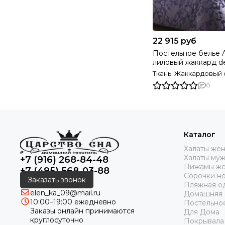
22 915 руб
Постельное белье
лиловый жаккард d
TIVOLYO HOME Ту
Ткань: Жаккардовый 
0
Каталог
Халаты же
Халаты му
+7 (916) 268-84-48
Пижамы же
+7 (495) 568-03-88
Сорочки н
Заказать звонок
Пляжная о
elen_ka_09@mail.ru
Домашняя
10:00–19:00 ежедневно
Постельно
Заказы онлайн принимаются
Для Дома
круглосуточно
Покрывала