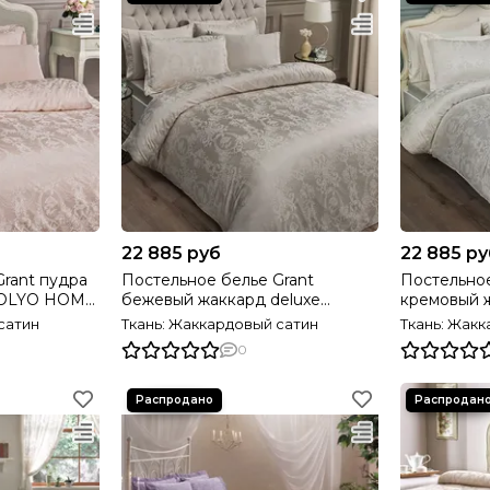
22 885 руб
22 885 ру
rant пудра
Постельное белье Grant
Постельное
IVOLYO HOME
бежевый жаккард deluxe
кремовый ж
TIVOLYO HOME Турция
TIVOLYO H
сатин
Ткань: Жаккардовый сатин
Ткань: Жак
0