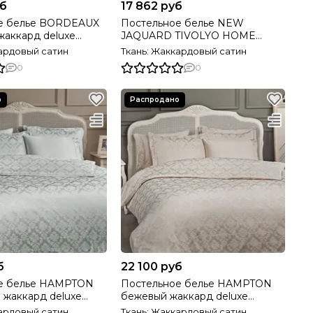
уб
17 862 руб
е белье BORDEAUX
Постельное белье NEW
ард deluxe
JAQUARD TIVOLYO HOME
OME Турция
Турция
кардовый сатин
Ткань: Жаккардовый сатин
0
0
б
22 100 руб
е белье HAMPTON
Постельное белье HAMPTON
 жаккард deluxe
бежевый жаккард deluxe
OME Турция
TIVOLYO HOME Турция
кардовый сатин
Ткань: Жаккардовый сатин