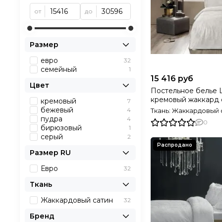
от
до
Размер
евро
32
семейный
1
15 416 руб
Цвет
Постельное белье 
кремовый жаккард 
кремовый
7
TIVOLYO HOME Ту
бежевый
4
Ткань: Жаккардовый 
пудра
4
0
бирюзовый
1
серый
2
Размер RU
Евро
32
Ткань
Жаккардовый сатин
32
Бренд