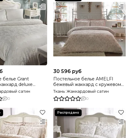
б
30 596 руб
 белье Grant
Постельное белье AMELFI
аккард deluxe
бежевый жаккард с кружевом
OME Турция
deluxe TIVOLYO HOME Турция
кардовый сатин
Ткань: Жаккардовый сатин
0
0