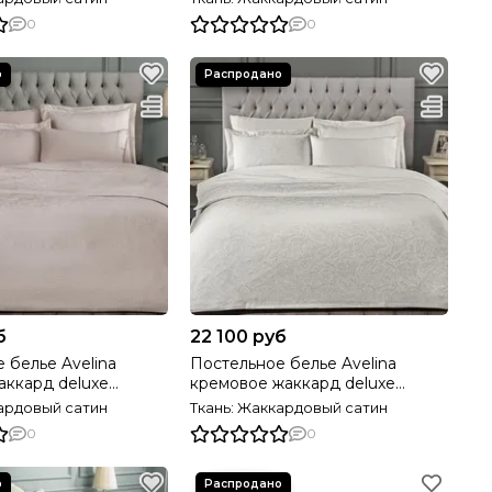
0
0
б
22 100 руб
 белье Avelina
Постельное белье Avelina
аккард deluxe
кремовое жаккард deluxe
OME Турция
TIVOLYO HOME Турция
кардовый сатин
Ткань: Жаккардовый сатин
0
0