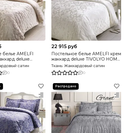
б
22 915 руб
е белье AMELFI
Постельное белье AMELFI крем
жаккард deluxe TIVOLYO HOME
OME Турция
Турция
кардовый сатин
Ткань: Жаккардовый сатин
0
0