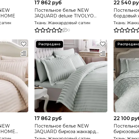
17 862 руб
22 540 р
 NEW
Постельное белье NEW
Постельно
O HOME
JAQUARD deluxe TIVOLYO
бордовый жакк
HOME
TIVOLYO H
сатин
Ткань: Жаккардовый сатин
Ткань: Жак
0
17 862 руб
22 100 ру
 NEW
Постельное белье NEW
Постельно
JAQUARD бирюза жаккард
бирюзовый
deluxe TIVOLYO HOME Турция
TIVOLYO H
сатин
Ткань: Жаккардовый сатин
Ткань: Жак