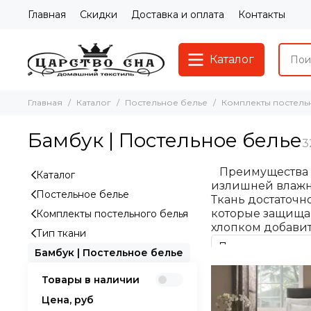
Главная
Скидки
Доставка и оплата
Контакты
Каталог
Главная
Каталог
Постельное белье
Комплекты постель
Бамбук | Постельное белье
Преимущества ба
Каталог
излишней влажно
Постельное белье
Ткань достаточн
которые защищаю
Комплекты постельного белья
хлопком добавит
Тип ткани
Бамбук | Постельное белье
Товары в наличии
Цена, руб