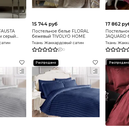
15 744 руб
17 862 ру
 FAUSTA
Постельное белье FLORAL
Постельно
м серый
бежевый TIVOLYO HOME
JAQUARD б
рция
сатин
Ткань: Жаккардовый сатин
Ткань: Жак
0