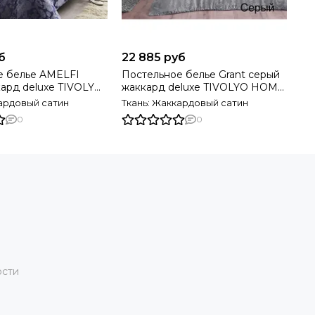
б
22 885 руб
е белье AMELFI
Постельное белье Grant серый
ард deluxe TIVOLYO
жаккард deluxe TIVOLYO HOME
ция
Турция
кардовый сатин
Ткань: Жаккардовый сатин
0
0
ости