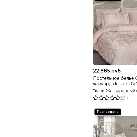
22 885 руб
Постельное белье G
жаккард deluxe T
Турция
Ткань: Жаккардовый 
0