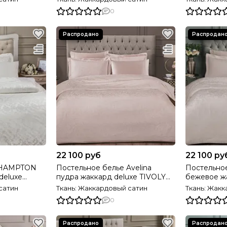
0
22 100 руб
22 100 ру
 HAMPTON
Постельное белье Avelina
Постельное
deluxe
пудра жаккард deluxe TIVOLYO
бежевое ж
рция
HOME Турция
TIVOLYO H
сатин
Ткань: Жаккардовый сатин
Ткань: Жак
0