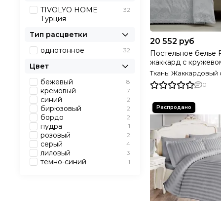
TIVOLYO HOME
32
Турция
Тип расцветки
20 552 руб
однотонное
32
Постельное белье
жаккард с кружево
Цвет
TIVOLYO HOME Ту
Ткань: Жаккардовый 
бежевый
8
0
кремовый
7
синий
2
бирюзовый
2
бордо
2
пудра
1
розовый
2
серый
4
лиловый
3
темно-синий
1