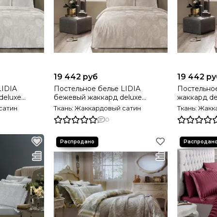
19 442 руб
19 442 ру
LIDIA
Постельное белье LIDIA
Постельное
deluxe
бежевый жаккард deluxe
жаккард d
рция
TIVOLYO HOME Турция
Турция
сатин
Ткань: Жаккардовый сатин
Ткань: Жак
0