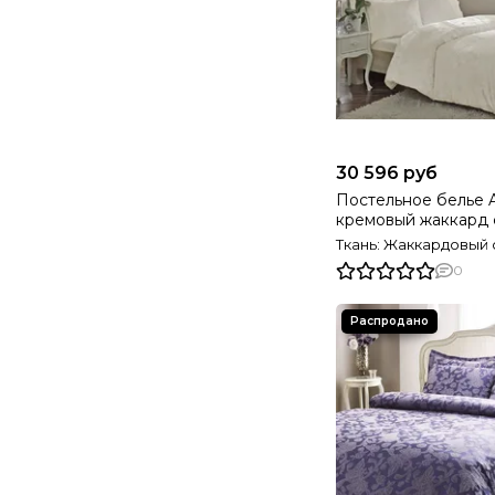
30 596 руб
Постельное белье
кремовый жаккард 
deluxe TIVOLYO H
Ткань: Жаккардовый 
0