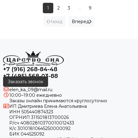
1
2
3
...
9
Назад
Вперед
+7 (916) 268-84-48
+7 (495) 568-03-88
Заказать звонок
elen_ka_09@mail.ru
10:00–19:00 ежедневно
Заказы онлайн принимаются круглосуточно
ИП Дмитриева Елена Анатольевна
ИНН 505440874323
ОГРНИП 311501813700026
Р/сч 40802810370010012433
К/с 30101810645250000092
БИК 044525092