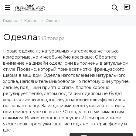
Одеяла
Главная
Каталог
Одеяла
Все товары
Одеяла Тенсель (Эвкалипт)
Одеяла
Одеяла Натуральный шёлк
Бамбук
Новые одеяла из натуральных материалов не только
Пуховые одеяла
комфортные, но и необычайно красивые. Обратите
Микроволокно (искуственный пух)
внимание на дизайн одеял: они выполнены в актуальном
Одеяла Козий пух (Кашемир)
стиле Прованс, который принесет нотки французского
шарма в ваш дом. Одеяла изготовлены из натурального
Одеяла Овечья шерсть
хлопка, наполнитель микроволокно поэтому они упругие,
Одеяла с верблюжьей шерстью
легкие, под ними приятно спать. Хлопок хорошо
Одеяла Льняное волокно
регулирует тепло, летом под таким одеялом не будет
Одеяла Хлопковое волокно
жарко, а зимой холодно, ведь наполнитель эффективно
Одеяла Шерсть Яка
поглощает влагу. За изделиями легко ухаживать: стирка
при температуре не выше 30 градусов с минимальным
Одеяла Шерсть Альпака
отжимом. Важно хорошо просушить! При правильном
Одеяла Молочное волокно
уходе вещь прослужит долгие годы не потеряв форму и
цвет.