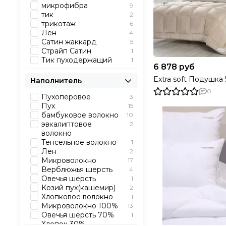
микрофибра
9
тик
2
трикотаж
6
Лен
4
Сатин жаккард
5
Страйп Сатин
1
Тик пуходержащий
1
6 878 руб
Extra soft Подушка
Наполнитель
0
Пухоперовое
3
Пух
15
бамбуковое волокно
10
эвкалиптовое
2
волокно
Тенсельное волокно
1
Лен
2
Микроволокно
17
Верблюжья шерсть
4
Овечья шерсть
1
Козий пух(кашемир)
2
Хлопковое волокно
1
Микроволокно 100%
13
Овечья шерсть 70%
1
Хлопок 30%