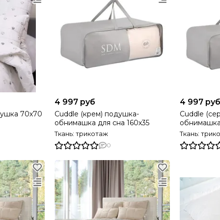
4 997 руб
4 997 ру
душка 70х70
Cuddle (крем) подушка-
Cuddle (се
обнимашка для сна 160х35
обнимашка 
Ткань: трикотаж
Ткань: трик
0