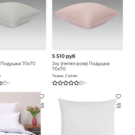
5 510 руб
) Подушка 70х70
Joy (пепел роза) Подушка
70х70
н
Ткань: Сатин
0
0