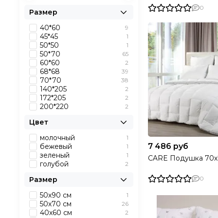
0
Размер
40*60
9
45*45
1
50*50
1
50*70
65
60*60
2
68*68
39
70*70
38
140*205
2
172*205
2
200*220
2
Цвет
молочный
1
7 486 руб
бежевый
1
зеленый
1
CARE Подушка 70х
голубой
2
0
Размер
50х90 см
1
50х70 см
26
40х60 см
2