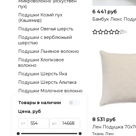
Микроволокно (искуствен
пух)
6 441 руб
Подушки Козий пух
Бамбук Люкс Поду
(Кашемир)
Подушки Овечья шерсть
0
Подушки с верблюжьей
шерстью
Подушки Льняное волокно
Подушки Хлопковое
волокно
Подушки Шерсть Яка
Подушки Шерсть Альпака
Подушки Молочное волокно
Товары в наличии
Цена, руб
8 531 руб
от
до
Лен Подушка 70х7
Ткань: Лен