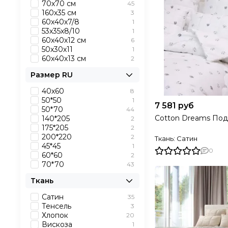
70х70 см
45
160х35 см
3
60х40х7/8
1
53х35х8/10
1
60х40х12 см
6
50х30х11
1
60х40х13 см
2
Размер RU
40х60
8
50*50
1
7 581 руб
50*70
44
Cotton Dreams По
140*205
2
175*205
2
200*220
2
Ткань: Сатин
45*45
1
0
60*60
2
70*70
43
Ткань
Сатин
35
Тенсель
3
Хлопок
20
Вискоза
1