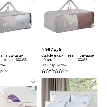
б
4 997 руб
рая) подушка-
Cuddle (коричневая) подушка-
для сна 160х35
обнимашка для сна 160х35
отаж
Ткань: трикотаж
0
0