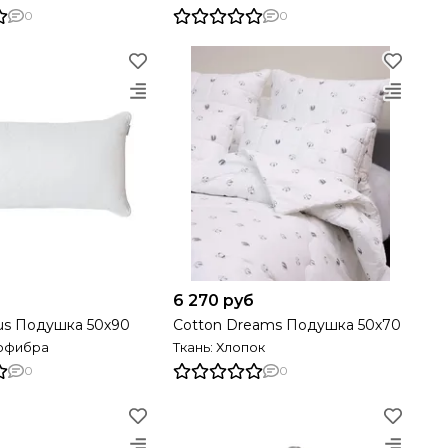
0
0
6 270 руб
us Подушка 50х90
Cotton Dreams Подушка 50х70
рофибра
Ткань: Хлопок
0
0