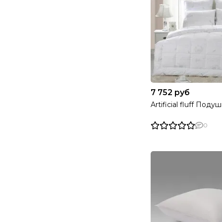
20%
60% верблюжья
2
шерсть; 20%
искусственный
лебяжий пух; 20%
силиконизированное
волокно
60% овечья шерсть;
2
20% искусственный
лебяжий пух; 20%
силиконизированное
7 752 руб
волокно
Artificial fluff Под
Шерсть Яка 30%
2
Микроволокно 70%
80% серый гусиный
1
0
пух высшей
категории (внешняя
камера), 20% пуховое
перо (внутренняя
камера)
40% утиный пух, 40%
2
гусиный пух
(внешняя камера),
20% пух-перо
(внутренняя камера)