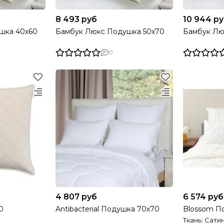
8 493 руб
10 944 р
шка 40х60
Бамбук Люкс Подушка 50х70
Бамбук Лю
0
4 807 руб
6 574 руб
0
Antibacterial Подушка 70х70
Blossom П
Ткань: Сати