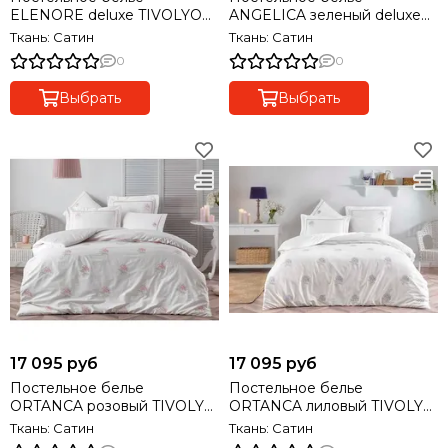
ELENORE deluxe TIVOLYO
ANGELICA зеленый deluxe
HOME Турция
TIVOLYO HOME Турция
Ткань: Сатин
Ткань: Сатин
0
0
Выбрать
Выбрать
17 095 руб
17 095 руб
Постельное белье
Постельное белье
ORTANCA розовый TIVOLYO
ORTANCA лиловый TIVOLYO
HOME Турция
HOME Турция
Ткань: Сатин
Ткань: Сатин