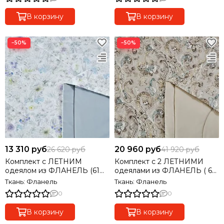
В корзину
В корзину
−50%
−50%
13 310 руб
20 960 руб
26 620 руб
41 920 руб
Комплект с ЛЕТНИМ
Комплект с 2 ЛЕТНИМИ
одеялом из ФЛАНЕЛЬ (61%
одеялами из ФЛАНЕЛЬ ( 61
тенсель, 39% хлолок)
% тенсель, 39% хлолок)
Ткань: Фланель
Ткань: Фланель
полуторный
семейный
0
0
В корзину
В корзину