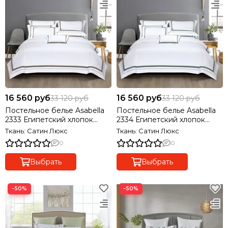
16 560 руб
16 560 руб
33 120 руб
33 120 руб
Постельное белье Asabella
Постельное белье Asabella
2333 Египетский хлопок
2334 Египетский хлопок
PREMIUM
PREMIUM
Ткань: Сатин Люкс
Ткань: Сатин Люкс
0
0
Выбрать
Выбрать
−50%
−50%