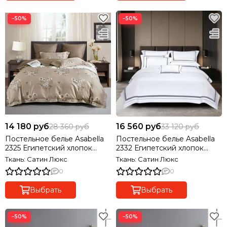
−50%
−50%
14 180 руб
16 560 руб
28 360 руб
33 120 руб
Постельное белье Asabella
Постельное белье Asabella
2325 Египетский хлопок
2332 Египетский хлопок
Premium
PREMIUM
Ткань: Сатин Люкс
Ткань: Сатин Люкс
0
0
Выбрать
Выбрать
−50%
−50%