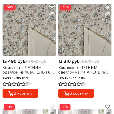
−50%
−50%
15 490 руб
13 310 руб
30 980 руб
26 620 руб
Комплект с ЛЕТНИМ
Комплект с ЛЕТНИМ
одеялом из ФЛАНЕЛЬ ( 61
одеялом из ФЛАНЕЛЬ (61%
% тенсель, 39% хлолок) евро
тенсель, 39% хлолок)
Ткань: Фланель
Ткань: Фланель
полуторный
0
0
В корзину
В корзину
−13%
−17%