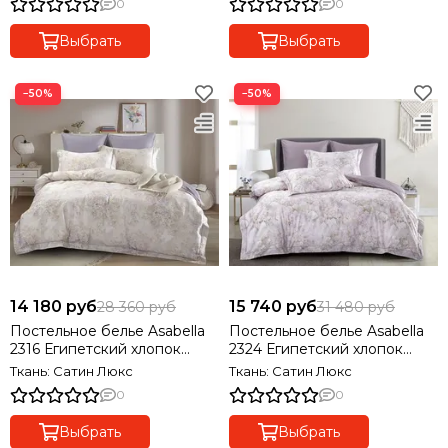
0
0
Выбрать
Выбрать
−50%
−50%
14 180 руб
15 740 руб
28 360 руб
31 480 руб
Постельное белье Asabella
Постельное белье Asabella
2316 Египетский хлопок
2324 Египетский хлопок
Premium
Premium
Ткань: Сатин Люкс
Ткань: Сатин Люкс
0
0
Выбрать
Выбрать