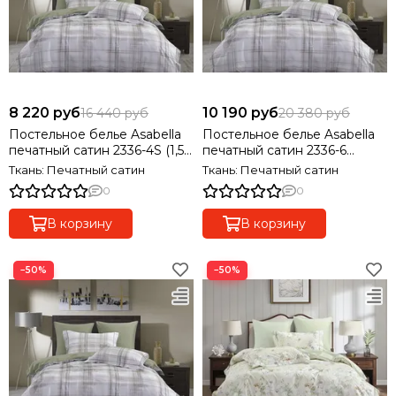
8 220 руб
10 190 руб
16 440 руб
20 380 руб
Постельное белье Asabella
Постельное белье Asabella
печатный сатин 2336-4S (1,5-
печатный сатин 2336-6
спальный), 2 наволочки
(евро), 4 наволочки
Ткань: Печатный сатин
Ткань: Печатный сатин
0
0
В корзину
В корзину
−50%
−50%