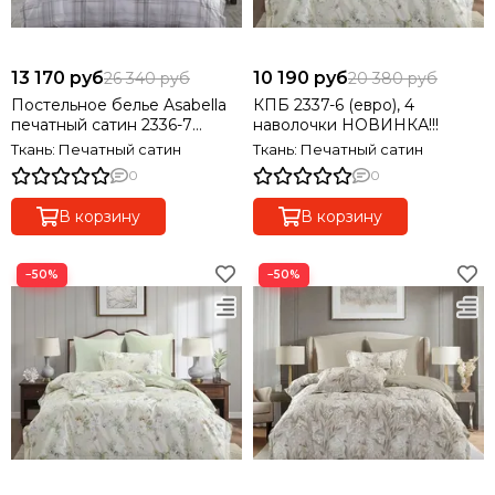
13 170 руб
10 190 руб
26 340 руб
20 380 руб
Постельное белье Asabella
КПБ 2337-6 (евро), 4
печатный сатин 2336-7
наволочки НОВИНКА!!!
(семейный), 4 наволочки
Ткань: Печатный сатин
Ткань: Печатный сатин
0
0
В корзину
В корзину
−50%
−50%