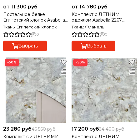
от 11 300 руб
от 14 780 руб
Постельное белье
Комплект с ЛЕТНИМ
Египетский хлопок Asabella
одеялом Asabella 2267
2366 Premium
ФЛАНЕЛЬ с Тенселем
Ткань: Египетский хлопок
Ткань: Фланель
0
0
Выбрать
Выбрать
−50%
−50%
23 280 руб
17 200 руб
46 560 руб
34 400 руб
Комплект с 2 ЛЕТНИМИ
Комплект с ЛЕТНИМ