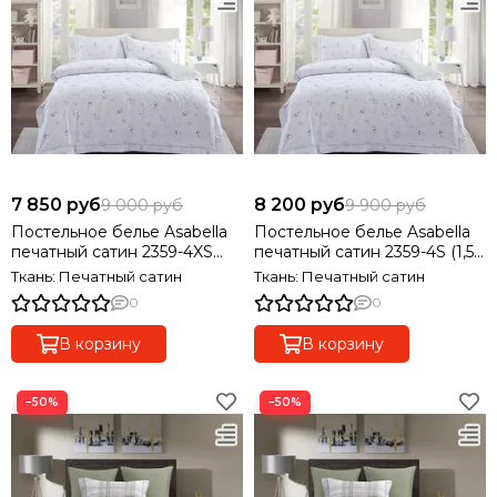
7 850 руб
8 200 руб
9 000 руб
9 900 руб
Постельное белье Asabella
Постельное белье Asabella
печатный сатин 2359-4XS
печатный сатин 2359-4S (1,5-
(1,5-спальный), 2 наволочки
спальный), 2 наволочки
Ткань: Печатный сатин
Ткань: Печатный сатин
0
0
В корзину
В корзину
−50%
−50%