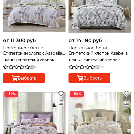
от 11 300 руб
от 14 180 руб
Постельное белье
Постельное белье
Египетский хлопок Asabella
Египетский хлопок Asabella
2369 Premium
2368 Premium
Ткань: Египетский хлопок
Ткань: Египетский хлопок
0
0
Выбрать
Выбрать
−50%
−50%