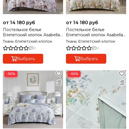
от 14 180 руб
от 14 180 руб
Постельное белье
Постельное белье
Египетский хлопок Asabella
Египетский хлопок Asabella
2367 Premium
2365 Premium
Ткань: Египетский хлопок
Ткань: Египетский хлопок
0
0
Выбрать
Выбрать
−50%
−50%