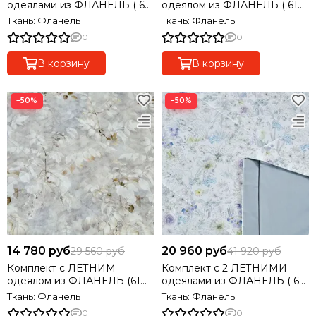
одеялами из ФЛАНЕЛЬ ( 61
одеялом из ФЛАНЕЛЬ ( 61
% тенсель, 39% хлолок),
% тенсель, 39% хлолок) евро
Ткань: Фланель
Ткань: Фланель
семейный
0
0
В корзину
В корзину
−50%
−50%
14 780 руб
20 960 руб
29 560 руб
41 920 руб
Комплект с ЛЕТНИМ
Комплект с 2 ЛЕТНИМИ
одеялом из ФЛАНЕЛЬ (61%
одеялами из ФЛАНЕЛЬ ( 61
тенсель, 39% хлолок) 2269-
% тенсель, 39% хлолок)
Ткань: Фланель
Ткань: Фланель
полуторный
семейный
0
0