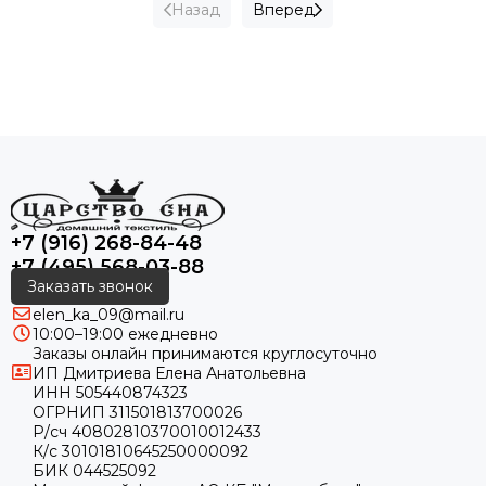
Назад
Вперед
+7 (916) 268-84-48
+7 (495) 568-03-88
Заказать звонок
elen_ka_09@mail.ru
10:00–19:00 ежедневно
Заказы онлайн принимаются круглосуточно
ИП Дмитриева Елена Анатольевна
ИНН 505440874323
ОГРНИП 311501813700026
Р/сч 40802810370010012433
К/с 30101810645250000092
БИК 044525092