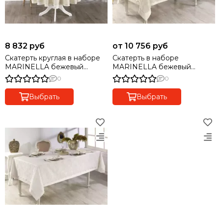
8 832 руб
от 10 756 руб
Скатерть круглая в наборе
Скатерть в наборе
MARINELLA бежевый
MARINELLA бежевый
Maison dor (Турция)
Maison dor (Турция)
0
0
Выбрать
Выбрать