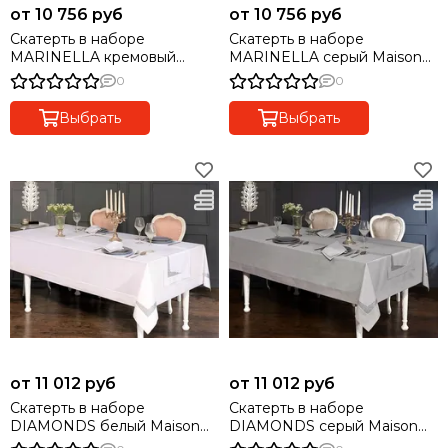
от 10 756 руб
от 10 756 руб
Скатерть в наборе
Скатерть в наборе
MARINELLA кремовый
MARINELLA серый Maison
Maison dor (Турция)
dor (Турция)
0
0
Выбрать
Выбрать
от 11 012 руб
от 11 012 руб
Скатерть в наборе
Скатерть в наборе
DIAMONDS белый Maison
DIAMONDS серый Maison
dor (Турция)
dor (Турция)