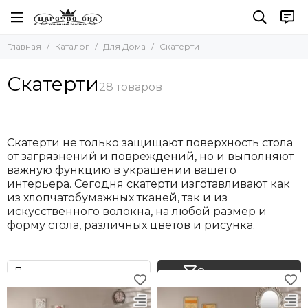
Для Дома
Главная
Каталог
Для Дома
Скатерти
Все товары
Полотенца
Скатерти
Наборы полотенец
Наборы салфеток
Кухонные полотенца
Для бани и сауны
Скатерти не только защищают поверхность стола
Пляжные полотенца
от загрязнений и повреждений, но и выполняют
важную функцию в украшении вашего
Новогодние полотенца
интерьера. Сегодня скатерти изготавливают как
Скатерти
из хлопчатобумажных тканей, так и из
Коврики
искусственного волокна, на любой размер и
Фартуки
форму стола, различных цветов и рисунка.
Одеяла и Подушки
Акссесуары
Фильтр товаров