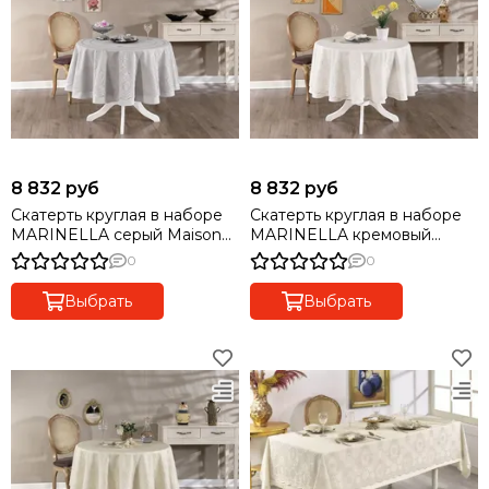
8 832 руб
8 832 руб
Скатерть круглая в наборе
Скатерть круглая в наборе
MARINELLA серый Maison
MARINELLA кремовый
dor (Турция)
Maison dor (Турция)
0
0
Выбрать
Выбрать