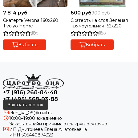
7 814 руб
600 руб
900 руб
Скатерть Verona 160x260
Скатерть на стол Зеленая
Tivolyo Home
прямоугольная 152х220
0
0
Выбрать
Выбрать
+7 (916) 268-84-48
+7 (495) 568-03-88
Заказать звонок
elen_ka_09@mail.ru
10:00–19:00 ежедневно
Заказы онлайн принимаются круглосуточно
ИП Дмитриева Елена Анатольевна
ИНН 505440874323