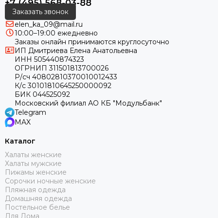
+7 (495) 568-03-88
Заказать звонок
elen_ka_09@mail.ru
10:00–19:00 ежедневно
Заказы онлайн принимаются круглосуточно
ИП Дмитриева Елена Анатольевна
ИНН 505440874323
ОГРНИП 311501813700026
Р/сч 40802810370010012433
К/с 30101810645250000092
БИК 044525092
Московский филиал АО КБ "Модульбанк"
Telegram
MAX
Каталог
Халаты женские
Халаты мужские
Пижамы женские
Сорочки ночные женские
Пляжная одежда
Домашняя одежда
Постельное белье
Для Дома