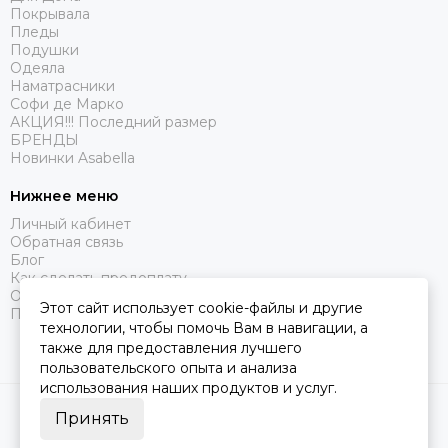
Покрывала
Пледы
Подушки
Одеяла
Наматрасники
Софи де Марко
АКЦИЯ!!! Последний размер
БРЕНДЫ
Новинки Asabella
Нижнее меню
Личный кабинет
Обратная связь
Блог
Как сделать предоплату
Оферта
Этот сайт использует cookie-файлы и другие
Политика конфиденциальности
технологии, чтобы помочь Вам в навигации, а
также для предоставления лучшего
пользовательского опыта и анализа
использования наших продуктов и услуг.
2026 © Царство Сна.
Карта сайта
Принять