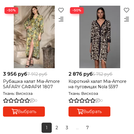
−50%
−50%
3 956 руб
2 876 руб
7 912 руб
5 752 руб
Рубашка халат Mia-Amore
Короткий халат Mia-Amore
SAFARY САФАРИ 1807
на пуговицах Nola 5597
Ткань: Вискоза
Ткань: Вискоза
0
0
Выбрать
Выбрать
1
2
3
...
7