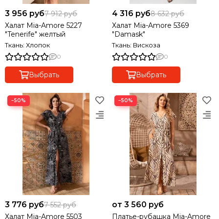
3 956 руб
4 316 руб
7 912 руб
8 632 руб
Халат Mia-Amore 5227
Халат Mia-Amore 5369
"Tenerife" желтый
"Damask"
Ткань: Хлопок
Ткань: Вискоза
0
0
Выбрать
Выбрать
−50%
−50%
3 776 руб
от 3 560 руб
7 552 руб
Халат Mia-Amore 5503
Платье-рубашка Mia-Amore