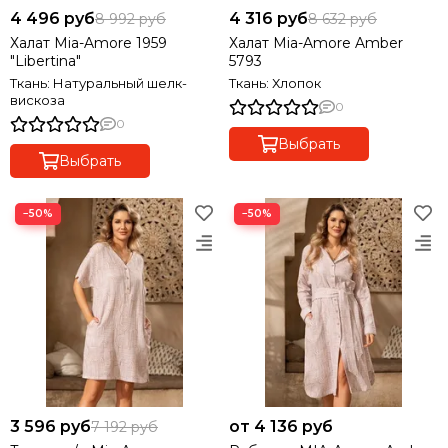
4 496 руб
4 316 руб
8 992 руб
8 632 руб
Халат Mia-Amore 1959
Халат Mia-Amore Amber
"Libertina"
5793
Ткань: Натуральный шелк-
Ткань: Хлопок
вискоза
0
0
Выбрать
Выбрать
−50%
−50%
3 596 руб
от 4 136 руб
7 192 руб