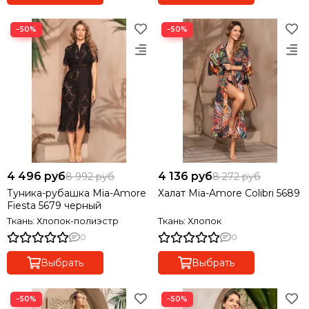
−50%
−50%
4 496 руб
4 136 руб
8 992 руб
8 272 руб
Туника-рубашка Mia-Amore
Халат Mia-Amore Colibri 5689
Fiesta 5679 черный
Ткань: Хлопок-полиэстр
Ткань: Хлопок
0
0
Выбрать
Выбрать
−50%
−50%