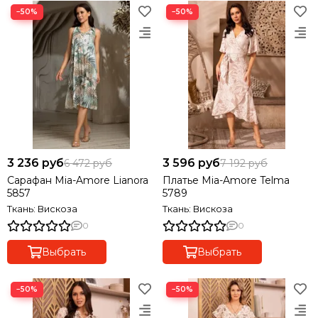
−50%
−50%
3 236 руб
3 596 руб
6 472 руб
7 192 руб
Сарафан Mia-Amore Lianora
Платье Mia-Amore Telma
5857
5789
Ткань: Вискоза
Ткань: Вискоза
0
0
Выбрать
Выбрать
−50%
−50%