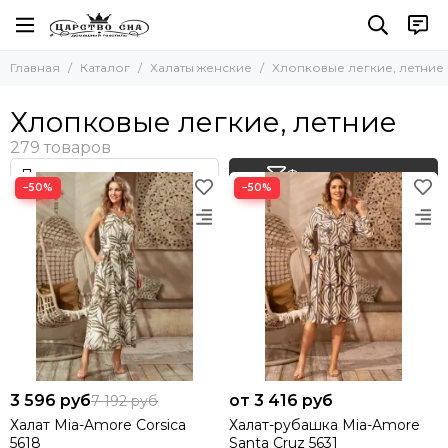
Халаты женские
Главная
Каталог
Халаты женские
Хлопковые легкие, летние
Все товары
Велюровые
Хлопковые легкие, летние
Шелковые
Махровые
Фильтр товаров
Вафельные
−50%
−50%
Хлопковые легкие, летние
Кимоно
С капюшоном
Бамбуковые
Большие размеры
На молнии
3 596 руб
от 3 416 руб
7 192 руб
Халат Mia-Amore Corsica
Халат-рубашка Mia-Amore
5618
Santa Cruz 5631