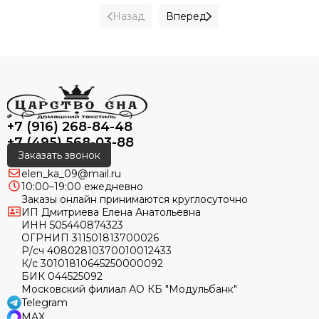
Назад
Вперед
+7 (916) 268-84-48
+7 (495) 568-03-88
Заказать звонок
elen_ka_09@mail.ru
10:00–19:00 ежедневно
Заказы онлайн принимаются круглосуточно
ИП Дмитриева Елена Анатольевна
ИНН 505440874323
ОГРНИП 311501813700026
Р/сч 40802810370010012433
К/с 30101810645250000092
БИК 044525092
Московский филиал АО КБ "Модульбанк"
Telegram
MAX