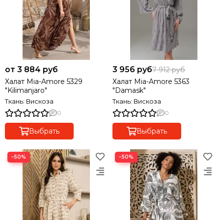
от 3 884 руб
3 956 руб
7 912 руб
Халат Mia-Amore 5329
Халат Mia-Amore 5363
"Kilimanjaro"
"Damask"
Ткань: Вискоза
Ткань: Вискоза
0
0
Выбрать
Выбрать
−50%
−50%