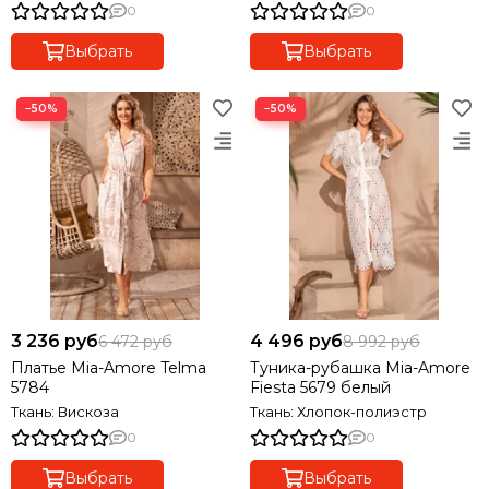
0
0
Выбрать
Выбрать
−50%
−50%
3 236 руб
4 496 руб
6 472 руб
8 992 руб
Платье Mia-Amore Telma
Туника-рубашка Mia-Amore
5784
Fiesta 5679 белый
Ткань: Вискоза
Ткань: Хлопок-полиэстр
0
0
Выбрать
Выбрать