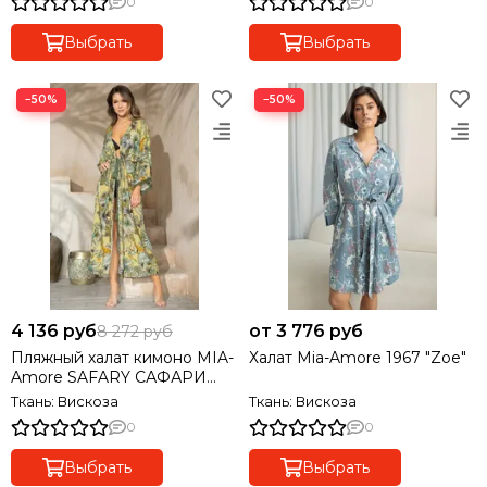
0
0
Выбрать
Выбрать
−50%
−50%
4 136 руб
от 3 776 руб
8 272 руб
Пляжный халат кимоно MIA-
Халат Mia-Amore 1967 "Zoe"
Amore SAFARY САФАРИ
1809
Ткань: Вискоза
Ткань: Вискоза
0
0
Выбрать
Выбрать