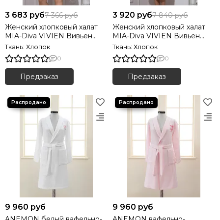
3 683 руб
3 920 руб
7 366 руб
7 840 руб
Женский хлопковый халат
Женский хлопковый халат
MIA-Diva VIVIEN Вивьен
MIA-Diva VIVIEN Вивьен
6363
6369
Ткань: Хлопок
Ткань: Хлопок
0
0
Предзаказ
Предзаказ
9 960 руб
9 960 руб
ANEMON белый вафельно-
ANEMON вафельно-