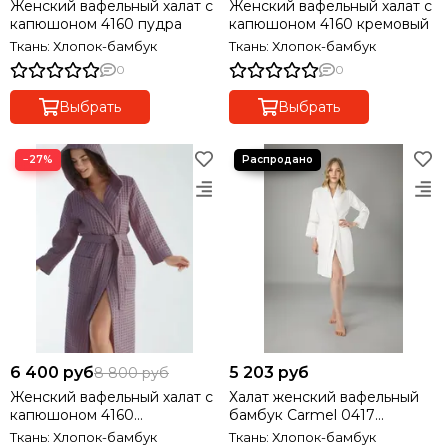
Женский вафельный халат с
Женский вафельный халат с
капюшоном 4160 пудра
капюшоном 4160 кремовый
Ткань: Хлопок-бамбук
Ткань: Хлопок-бамбук
0
0
Выбрать
Выбрать
−27%
6 400 руб
5 203 руб
8 800 руб
Женский вафельный халат с
Халат женский вафельный
капюшоном 4160
бамбук Carmel 0417
фиолетовый
кремовый
Ткань: Хлопок-бамбук
Ткань: Хлопок-бамбук