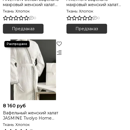
махровый женский халат
махровый женский халат
Soft Cotton (Турция)
Soft Cotton (Турция)
Ткань: Хлопок
Ткань: Хлопок
0
0
Предзаказ
Предзаказ
8 160 руб
Вафельный женский халат
JASMINE Tivolyo Home
(Турция)
Ткань: Хлопок