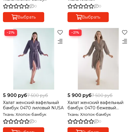
Турция
0
0
Выбрать
Выбрать
−21%
−21%
5 900 руб
5 900 руб
7 500 руб
7 500 руб
Халат женский вафельный
Халат женский вафельный
бамбук 0470 лиловый NUSA
бамбук 0470 бежевый
NUSA
Ткань: Хлопок-бамбук
Ткань: Хлопок-бамбук
0
0