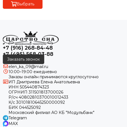
Выбрать
+7 (916) 268-84-48
+7 (495) 568-03-88
Заказать звонок
elen_ka_09@mail.ru
10:00–19:00 ежедневно
Заказы онлайн принимаются круглосуточно
ИП Дмитриева Елена Анатольевна
ИНН 505440874323
ОГРНИП 311501813700026
Р/сч 40802810370010012433
К/с 30101810645250000092
БИК 044525092
Московский филиал АО КБ "Модульбанк"
Telegram
MAX