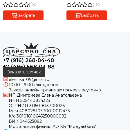
0
0
Выбрать
Выбрать
+7 (916) 268-84-48
+7 (495) 568-03-88
Заказать звонок
elen_ka_09@mail.ru
10:00–19:00 ежедневно
Заказы онлайн принимаются круглосуточно
ИП Дмитриева Елена Анатольевна
ИНН 505440874323
ОГРНИП 311501813700026
Р/сч 40802810370010012433
К/с 30101810645250000092
БИК 044525092
Московский филиал АО КБ "Модульбанк"