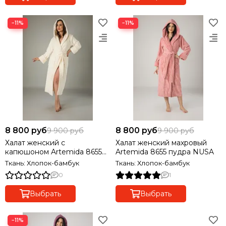
−11%
−11%
8 800 руб
8 800 руб
9 900 руб
9 900 руб
Халат женский с
Халат женский махровый
капюшоном Artemida 8655
Artemida 8655 пудра NUSA
NUSA
Ткань: Хлопок-бамбук
Ткань: Хлопок-бамбук
0
1
Выбрать
Выбрать
−11%