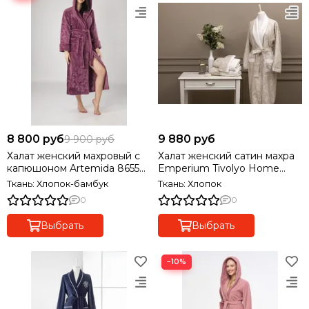
8 800 руб
9 880 руб
9 900 руб
Халат женский махровый с
Халат женский сатин махра
капюшоном Artemida 8655
Emperium Tivolyo Home
сухая роза
Турция
Ткань: Хлопок-бамбук
Ткань: Хлопок
0
0
Выбрать
Выбрать
−10%