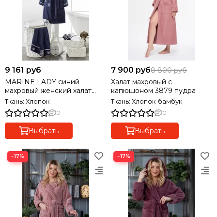
9 161 руб
7 900 руб
8 800 руб
MARINE LADY синий
Халат махровый с
махровый женский халат
капюшоном 3879 пудра
Soft Cotton (Турция)
Ткань: Хлопок
Ткань: Хлопок-бамбук
0
0
Выбрать
Выбрать
−17%
−17%