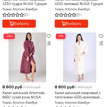
4330 пудра NUSA Турция
4330 лиловый NUSA Турция
Ткань: Хлопок-бамбук
Ткань: Хлопок-бамбук
0
0
Выбрать
Выбрать
−20%
−11%
8 800 руб
8 800 руб
11 000 руб
9 900 руб
Халат женский Artemida
Халат женский махровый с
8650 сухая роза NUSA
тапочками 4335 кремовый
NUSA Турция
Ткань: Хлопок-бамбук
Ткань: Хлопок-бамбук