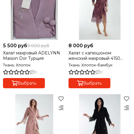
5 500 руб
8 000 руб
9 000 руб
Халат махровый ADELYNN
Халат с капюшоном
Maison Dor Турция
женский махровый 4150
NUSA
Ткань: Хлопок
Ткань: Хлопок-бамбук
0
0
Выбрать
Выбрать