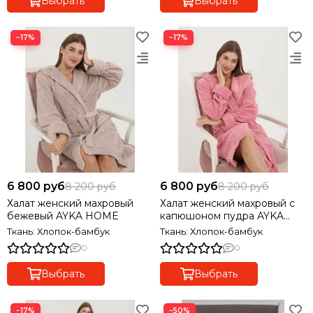
Выбрать
Выбрать
−17%
−17%
6 800 руб
6 800 руб
8 200 руб
8 200 руб
Халат женский махровый
Халат женский махровый с
бежевый AYKA HOME
капюшоном пудра AYKA
HOME
Ткань: Хлопок-бамбук
Ткань: Хлопок-бамбук
0
0
Выбрать
Выбрать
−17%
−50%