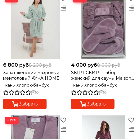
6 800 руб
4 000 руб
8 200 руб
8 000 руб
Халат женский махровый
SKIRT СКИРТ набор
ментоловый AYKA HOME
женский для сауны Maison
Dor Турция
Ткань: Хлопок-бамбук
Ткань: Хлопок-бамбук
0
0
Выбрать
Выбрать
−39%