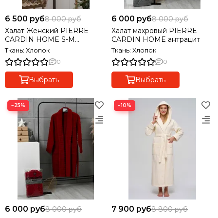
6 500 руб
6 000 руб
8 000 руб
8 000 руб
Халат Женский PIERRE
Халат махровый PIERRE
CARDIN HOME S-M
CARDIN HOME антрацит
молочный
Ткань: Хлопок
Ткань: Хлопок
0
0
Выбрать
Выбрать
−25%
−10%
6 000 руб
7 900 руб
8 000 руб
8 800 руб