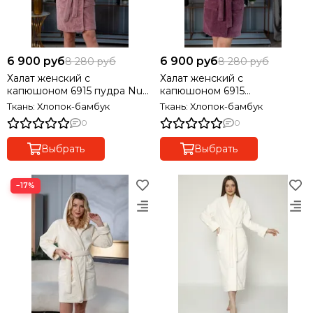
6 900 руб
6 900 руб
8 280 руб
8 280 руб
Халат женский с
Халат женский с
капюшоном 6915 пудра Nusa
капюшоном 6915
Турция
фиолетовый Nusa Турция
Ткань: Хлопок-бамбук
Ткань: Хлопок-бамбук
0
0
Выбрать
Выбрать
−17%