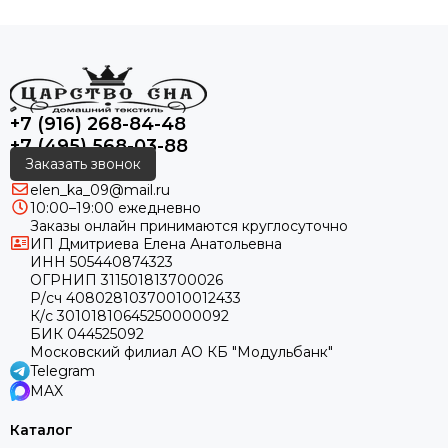
+7 (916) 268-84-48
+7 (495) 568-03-88
Заказать звонок
elen_ka_09@mail.ru
10:00–19:00 ежедневно
Заказы онлайн принимаются круглосуточно
ИП Дмитриева Елена Анатольевна
ИНН 505440874323
ОГРНИП 311501813700026
Р/сч 40802810370010012433
К/с 30101810645250000092
БИК 044525092
Московский филиал АО КБ "Модульбанк"
Telegram
MAX
Каталог