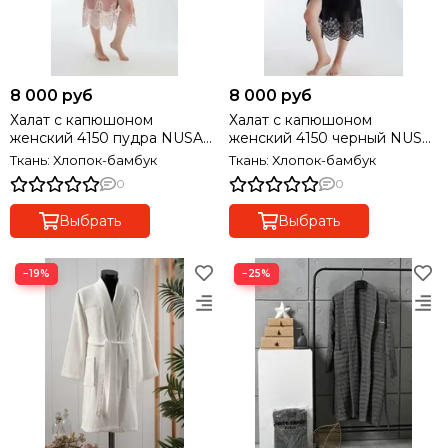
8 000 руб
8 000 руб
Халат с капюшоном
Халат с капюшоном
женский 4150 пудра NUSA
женский 4150 черный NUSA
Турция
Турция
Ткань: Хлопок-бамбук
Ткань: Хлопок-бамбук
0
0
Выбрать
Выбрать
−19%
−25%