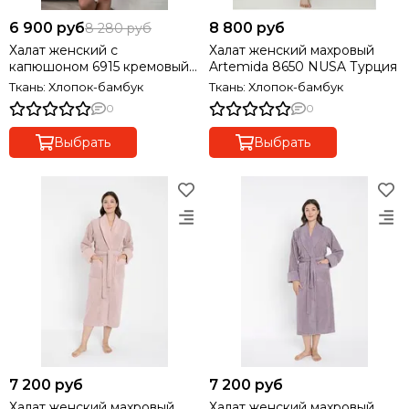
6 900 руб
8 800 руб
8 280 руб
Халат женский с
Халат женский махровый
капюшоном 6915 кремовый
Artemida 8650 NUSA Турция
Nusa Турция
Ткань: Хлопок-бамбук
Ткань: Хлопок-бамбук
0
0
Выбрать
Выбрать
7 200 руб
7 200 руб
Халат женский махровый
Халат женский махровый