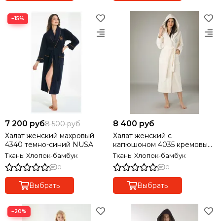
−15%
7 200 руб
8 400 руб
8 500 руб
Халат женский махровый
Халат женский с
4340 темно-синий NUSA
капюшоном 4035 кремовый
NUSA
Ткань: Хлопок-бамбук
Ткань: Хлопок-бамбук
0
0
Выбрать
Выбрать
−20%