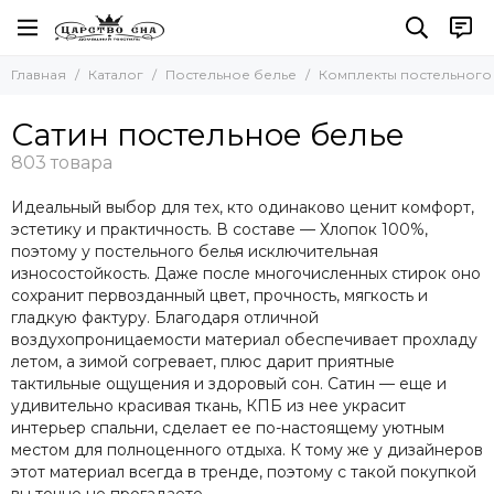
Постельное белье
Комплекты постельного белья
Тип ткани
Главная
Каталог
Постельное белье
Комплекты постельного
Все товары
Все товары
Все товары
Комплекты постельного белья
Asabella (Асабелла) постельное белье
Сатин постельное белье
Сатин постельное белье
GRAZIE HOME
Печатный сатин
Комплект с покрывалом
GELIN
Тенсель (Tencel) постельное белье
Комплект с одеялом
TIVOLYO HOME постельное белье
Фланель | Постельное белье
Простыни без резинки
Идеальный выбор для тех, кто одинаково ценит комфорт,
SOFI De MARCO постельное белье
Бамбук | Постельное белье
Простыни на резинке
эстетику и практичность. В составе — Хлопок 100%,
Белое постельное белье
Жаккард-сатин постельное белье
Простыни махровые
поэтому у постельного белья исключительная
износостойкость. Даже после многочисленных стирок оно
Тип ткани
Сатин-шелк (жатка)
Пододеяльники
сохранит первозданный цвет, прочность, мягкость и
Сатин делюкс | Постельное белье
Наволочки
гладкую фактуру. Благодаря отличной
Египетский хлопок постельное белье
Комплект простыня и наволочки
воздухопроницаемости материал обеспечивает прохладу
Лен с хлопком
Детское постельное белье
летом, а зимой согревает, плюс дарит приятные
тактильные ощущения и здоровый сон. Сатин — еще и
удивительно красивая ткань, КПБ из нее украсит
интерьер спальни, сделает ее по-настоящему уютным
местом для полноценного отдыха. К тому же у дизайнеров
этот материал всегда в тренде, поэтому с такой покупкой