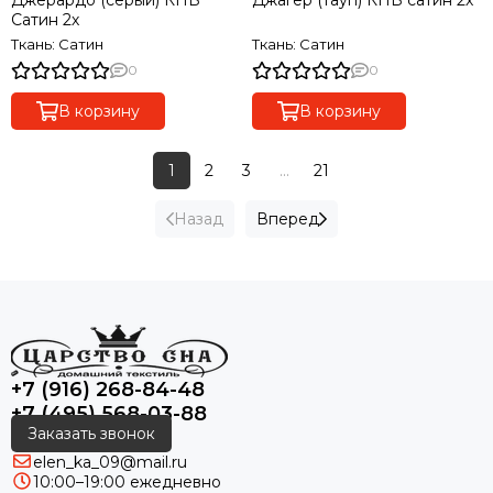
Джерардо (серый) КПБ
Джагер (тауп) КПБ сатин 2х
Сатин 2х
Ткань: Сатин
Ткань: Сатин
0
0
В корзину
В корзину
1
2
3
...
21
Назад
Вперед
+7 (916) 268-84-48
+7 (495) 568-03-88
Заказать звонок
elen_ka_09@mail.ru
10:00–19:00 ежедневно