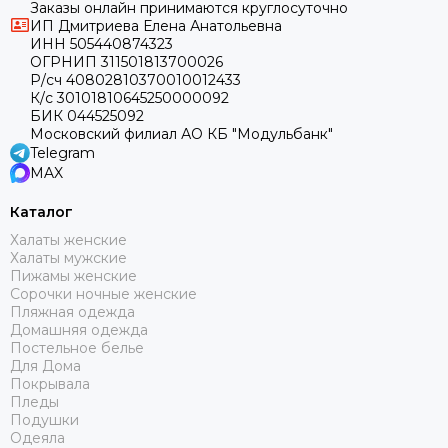
Заказы онлайн принимаются круглосуточно
ИП Дмитриева Елена Анатольевна
ИНН 505440874323
ОГРНИП 311501813700026
Р/сч 40802810370010012433
К/с 30101810645250000092
БИК 044525092
Московский филиал АО КБ "Модульбанк"
Telegram
MAX
Каталог
Халаты женские
Халаты мужские
Пижамы женские
Сорочки ночные женские
Пляжная одежда
Домашняя одежда
Постельное белье
Для Дома
Покрывала
Пледы
Подушки
Одеяла