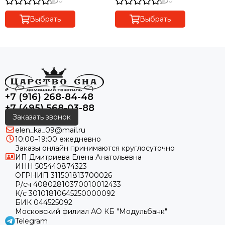
0
0
Выбрать
Выбрать
+7 (916) 268-84-48
+7 (495) 568-03-88
Заказать звонок
elen_ka_09@mail.ru
10:00–19:00 ежедневно
Заказы онлайн принимаются круглосуточно
ИП Дмитриева Елена Анатольевна
ИНН 505440874323
ОГРНИП 311501813700026
Р/сч 40802810370010012433
К/с 30101810645250000092
БИК 044525092
Московский филиал АО КБ "Модульбанк"
Telegram