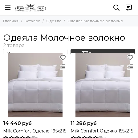
Одеяла
Главная
Каталог
Одеяла
Одеяла Молочное волокно
Все товары
Одеяла Тенсель (Эвкалипт)
Одеяла Молочное волокно
Одеяла Натуральный шёлк
Бамбук
Фильтр товаров
Пуховые одеяла
Микроволокно (искуственный пух)
Одеяла Козий пух (Кашемир)
Одеяла Овечья шерсть
Одеяла с верблюжьей шерстью
Одеяла Льняное волокно
Одеяла Хлопковое волокно
Одеяла Шерсть Яка
Одеяла Шерсть Альпака
Одеяла Молочное волокно
14 440 руб
11 286 руб
Milk Comfort Одеяло 195х215
Milk Comfort Одеяло 155х215