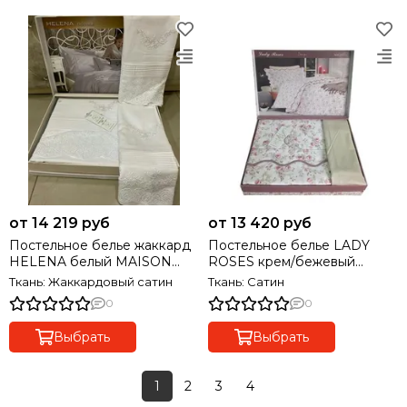
от 14 219 руб
от 13 420 руб
Постельное белье жаккард
Постельное белье LADY
HELENA белый MAISON
ROSES крем/бежевый
D'OR Турция
MAISON D'OR Турция
Ткань: Жаккардовый сатин
Ткань: Сатин
0
0
Выбрать
Выбрать
1
2
3
4