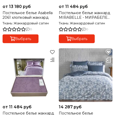
от 13 180 руб
от 11 484 руб
Постельное белье Asabella
Постельное белье жаккард
2061 хлопковый жаккард
MIRABELLE - МИРАБЕЛЕ
серый MAISON D'OR Турция
Ткань: Жаккардовый сатин
Ткань: Жаккардовый сатин
0
0
Выбрать
Выбрать
от 11 484 руб
14 287 руб
Постельное белье жаккард
Постельное белье