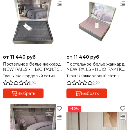
от 11 440 руб
от 11 440 руб
Постельное белье жаккард
Постельное белье жаккард
NEW PAILS - НЬЮ РАИЛС
NEW PAILS - НЬЮ РАИЛС
антрацит MAISON D'OR
роза MAISON D'OR Турция
Ткань: Жаккардовый сатин
Ткань: Жаккардовый сатин
Турция
0
0
Выбрать
Выбрать
−50%