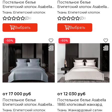
Постельное белье
Постельное белье
Египетский хлопок Asabella
Египетский хлопок Asabella
2217
2218
Ткань: Египетский хлопок
Ткань: Египетский хлопок
0
0
Выбрать
Выбрать
−50%
−50%
от 17 000 руб
от 12 030 руб
Постельное белье
Постельное белье Asabella
Египетский хлопок Asabella
1885 хлопковый жаккард
2219
Ткань: Египетский хлопок
Ткань: Жаккардовый сатин