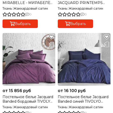
MIRABELLE - МИРАБЕЛЕ
JACQUARD PRINTEMPS
фиолетовый MAISON D'OR
голубой жаккард deluxe
Ткань: Жаккардовый сатин
Ткань: Жаккардовый сатин
Турция
TIVOLYO HOME Турция
0
0
Выбрать
Выбрать
от 15 856 руб
от 16 100 руб
Постельное белье Jacquard
Постельное белье Jacquard
Banded бордовый TIVOLYO
Banded синий TIVOLYO
HOME Турция
HOME Турция
Ткань: Жаккардовый сатин
Ткань: Жаккардовый сатин
0
0