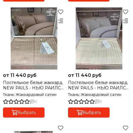
от 11 440 руб
от 11 440 руб
Постельное белье жаккард
Постельное белье жаккард
NEW PAILS - НЬЮ РАИЛС
NEW PAILS - НЬЮ РАИЛС
бежевый MAISON D'OR
кремовый MAISON D'OR
Ткань: Жаккардовый сатин
Ткань: Жаккардовый сатин
Турция
Турция
0
0
Выбрать
Выбрать