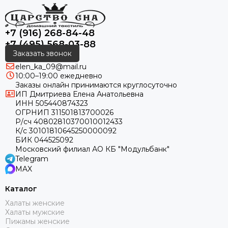
+7 (916) 268-84-48
+7 (495) 568-03-88
Заказать звонок
elen_ka_09@mail.ru
10:00–19:00 ежедневно
Заказы онлайн принимаются круглосуточно
ИП Дмитриева Елена Анатольевна
ИНН 505440874323
ОГРНИП 311501813700026
Р/сч 40802810370010012433
К/с 30101810645250000092
БИК 044525092
Московский филиал АО КБ "Модульбанк"
Telegram
MAX
Каталог
Халаты женские
Халаты мужские
Пижамы женские