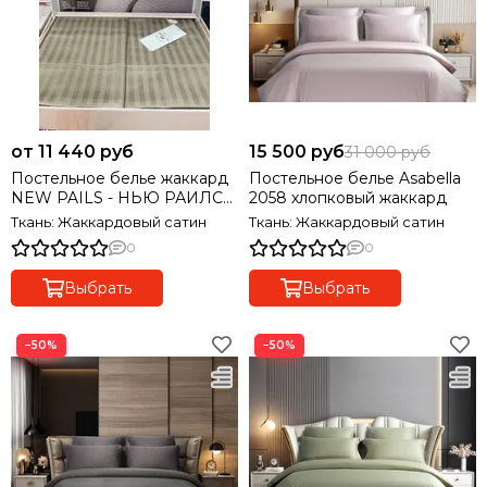
от 11 440 руб
15 500 руб
31 000 руб
Постельное белье жаккард
Постельное белье Asabella
NEW PAILS - НЬЮ РАИЛС
2058 хлопковый жаккард
олива MAISON D'OR Турция
Ткань: Жаккардовый сатин
Ткань: Жаккардовый сатин
0
0
Выбрать
Выбрать
−50%
−50%