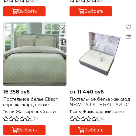
Выбрать
Выбрать
16 358 руб
от 11 440 руб
Постельное белье Ellison
Постельное белье жаккард
евро жаккард deluxe
NEW PAILS - НЬЮ РАИЛС
TIVOLYO HOME Турция
белый MAISON D'OR
Ткань: Жаккардовый сатин
Ткань: Жаккардовый сатин
Турция
0
0
Выбрать
Выбрать