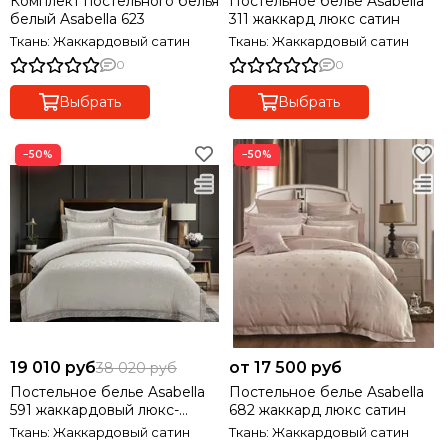
Комплект постельного белья
Постельное белье Asabella
белый Asabella 623
311 жаккард люкс сатин
Ткань: Жаккардовый сатин
Ткань: Жаккардовый сатин
0
0
Выбрать
Выбрать
−50%
−50%
19 010 руб
от 17 500 руб
38 020 руб
Постельное белье Asabella
Постельное белье Asabella
591 жаккардовый люкс-
682 жаккард люкс сатин
сатин
Ткань: Жаккардовый сатин
Ткань: Жаккардовый сатин