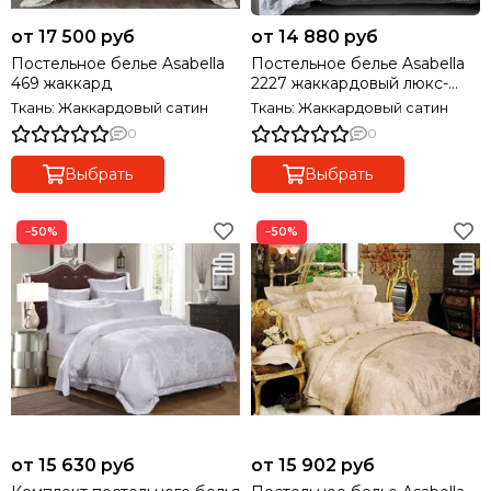
от 17 500 руб
от 14 880 руб
Постельное белье Asabella
Постельное белье Asabella
469 жаккард
2227 жаккардовый люкс-
сатин
Ткань: Жаккардовый сатин
Ткань: Жаккардовый сатин
0
0
Выбрать
Выбрать
−50%
−50%
от 15 630 руб
от 15 902 руб