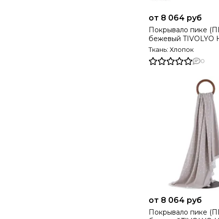
от 8 064 руб
Покрывало пике (
бежевый TIVOLYO
Турция
Ткань: Хлопок
0
от 8 064 руб
Покрывало пике (