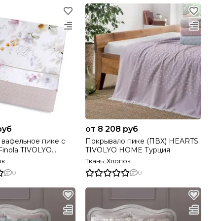
руб
от 8 208 руб
 вафельное пике с
Покрывало пике (ПВХ) HEARTS
 TIVOLYO
TIVOLYO HOME Турция
ция
ок
Ткань: Хлопок
0
0