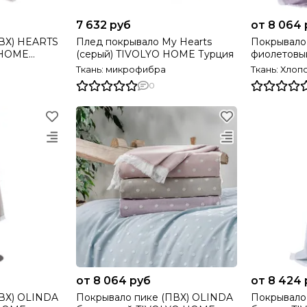
7 632 руб
от 8 064 
ПВХ) HEARTS
Плед покрывало My Hearts
Покрывало
 HOME
(серый) TIVOLYO HOME Турция
фиолетовы
Турция
Ткань: микрофибра
Ткань: Хлоп
0
от 8 064 руб
от 8 424 
ПВХ) OLINDA
Покрывало пике (ПВХ) OLINDA
Покрывало пик