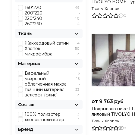
TIVOLYO HOME Ту
160*220
49
Ткань: Хлопок
200*220
5
0
220*240
40
260*260
4
Ткань
Жаккардовый сатин
4
Хлопок
50
микрофибра
3
Материал
Вафельный
6
махровый
16
облегченная махра
5
тканный материал
23
велсофт (флис)
3
от 9 763 руб
Состав
Покрывало пике FLAVIA
100% полиэстер
лиловый TIVOLYO
3
хлопок-полиэстер
Турция
1
Ткань: Хлопок
0
Бренд