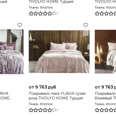
рция
TIVOLYO HOME Турция
TIVOLYO H
Ткань: Хлопок
Ткань: Хлоп
0
от 9 763 руб
от 9 763 
Покрывало пике FLAVIA сухая
Покрывало
 HOME
роза TIVOLYO HOME Турция
бежевый 
Турция
Ткань: Хлопок
Ткань: Хлоп
0