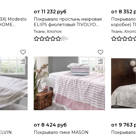
от 11 232 руб
от 8 352 
ВХ) Modesto
Покрывало простынь махровая
Покрывало пике 
 HOME
ELIPS фиолетовый TIVOLYO
коробке) 
HOME Турция
Турция
Ткань: Хлопок
Ткань: Хлоп
0
от 8 424 руб
от 9 763 
Покрывало пике MASON
Покрывало пике FL