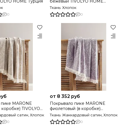
VOLYO HOME Турция
бежевый TIVOLYO HOME
Турция
ок
Ткань: Хлопок
0
0
руб
от 8 352 руб
е MARONE
Покрывало пике MARONE
фиолетовый (в коробке)
ция
TIVOLYO HOME Турция
ардовый сатин, Хлопок
Ткань: Жаккардовый сатин, Хлопок
0
0