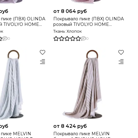
руб
от 8 064 руб
 пике (ПВХ) OLINDA
Покрывало пике (ПВХ) OLINDA
й TIVOLYO HOME
розовый TIVOLYO HOME
Турция
ок
Ткань: Хлопок
0
0
руб
от 8 424 руб
е MELVIN
Покрывало пике MELVIN