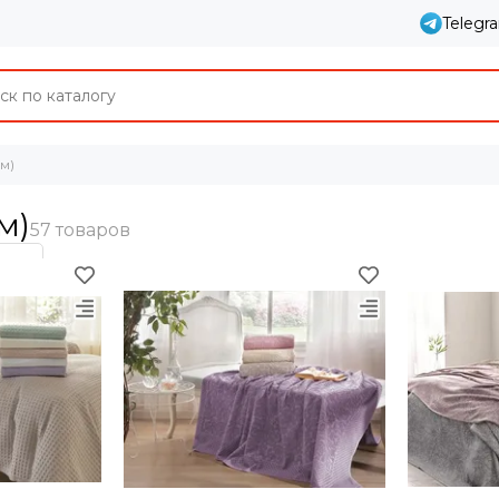
Telegr
м)
м)