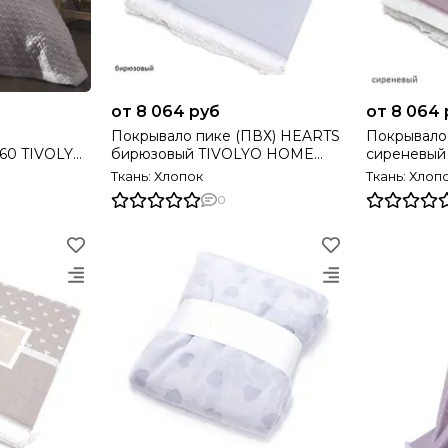
от 8 064 руб
от 8 064 
W
Покрывало пике (ПВХ) HEARTS
Покрывало
бирюзовый TIVOLYO HOME
сиреневый
Турция
Турция
Ткань: Хлопок
Ткань: Хлоп
0