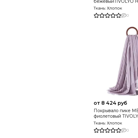
бежевыйTIVOLYO 
Турция
Ткань: Хлопок
0
от 8 424 руб
Покрывало пике MELVIN
фиолетовый TIVO
Турция
Ткань: Хлопок
0