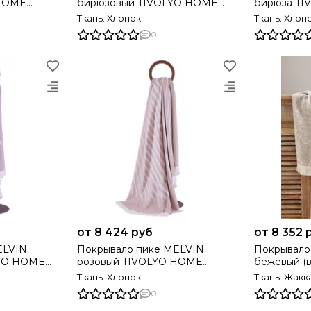
HOME
бирюзовый TIVOLYO HOME
бирюза TI
Турция
Ткань: Хлопок
Ткань: Хлоп
0
от 8 424 руб
от 8 352 
Покрывало пике MELVIN
Покрывало пик
LYO HOME
розовый TIVOLYO HOME
бежевый (в коробке) TIVOLYO
Турция
HOME Тур
Ткань: Хлопок
Ткань: Жакк
0