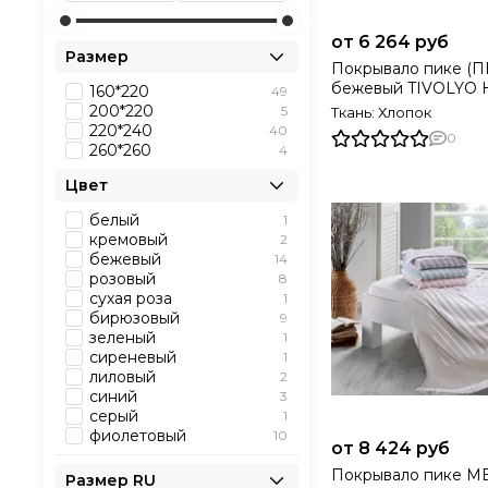
от 6 264 руб
Размер
Покрывало пике (П
бежевый TIVOLYO
160*220
49
Турция
200*220
5
Ткань: Хлопок
220*240
40
0
260*260
4
Цвет
белый
1
кремовый
2
бежевый
14
розовый
8
сухая роза
1
бирюзовый
9
зеленый
1
сиреневый
1
лиловый
2
синий
3
серый
1
фиолетовый
10
от 8 424 руб
Покрывало пике MELVIN
Размер RU