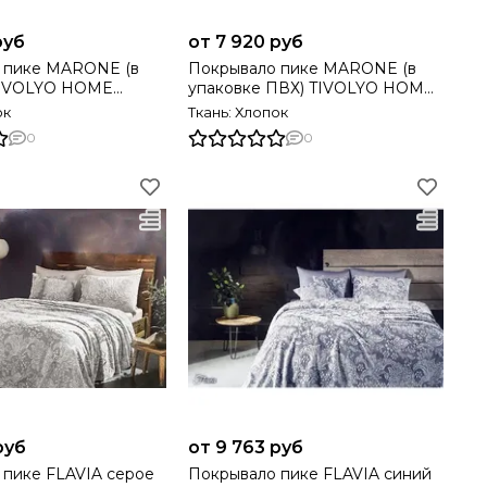
руб
от 7 920 руб
MARONE (в
Покрывало пике MARONE (в
TIVOLYO HOME
упаковке ПВХ) TIVOLYO HOME
Турция
ок
Ткань: Хлопок
0
0
руб
от 9 763 руб
AVIA серое
Покрывало пике FLAVIA синий