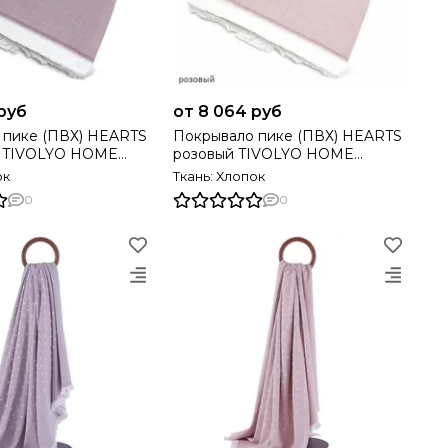
руб
от 8 064 руб
 пике (ПВХ) HEARTS
Покрывало пике (ПВХ) HEARTS
 TIVOLYO HOME
розовый TIVOLYO HOME
Турция
ок
Ткань: Хлопок
0
0