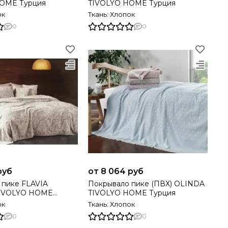
OME Турция
TIVOLYO HOME Турция
ок
Ткань: Хлопок
0
0
руб
от 8 064 руб
 пике FLAVIA
Покрывало пике (ПВХ) OLINDA
TIVOLYO HOME
TIVOLYO HOME Турция
ок
Ткань: Хлопок
0
0