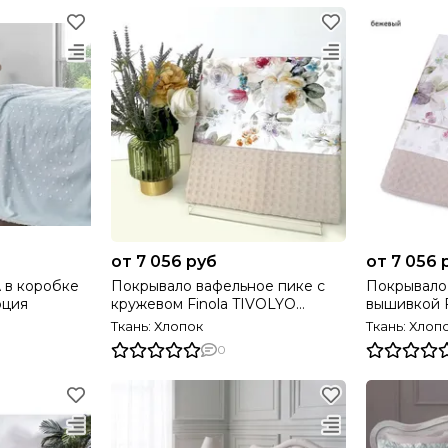
от 7 056 руб
от 7 056 
Покрывало вафельное пике с
Покрывало
рция
кружевом Finola TIVOLYO
вышивкой Finola
HOME Турция
HOME Тур
Ткань: Хлопок
Ткань: Хлоп
0