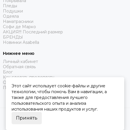
Покрывала
Пледы
Подушки
Одеяла
Наматрасники
Софи де Марко
АКЦИЯ!!! Последний размер
БРЕНДЫ
Новинки Asabella
Нижнее меню
Личный кабинет
Обратная связь
Блог
Как сделать предоплату
Оферта
Этот сайт использует cookie-файлы и другие
Политика конфиденциальности
технологии, чтобы помочь Вам в навигации, а
также для предоставления лучшего
пользовательского опыта и анализа
использования наших продуктов и услуг.
2026 © Царство Сна.
Карта сайта
Принять