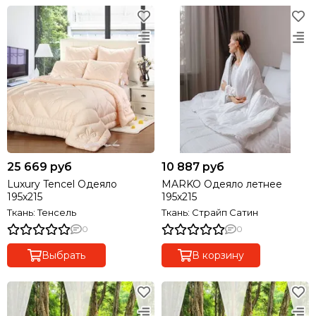
25 669 руб
10 887 руб
Luxury Tencel Одеяло
MARKO Одеяло летнее
195х215
195х215
Ткань: Тенсель
Ткань: Страйп Сатин
0
0
Выбрать
В корзину