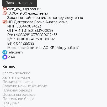
Заказать звонок
elen_ka_09@mail.ru
10:00–19:00 ежедневно
Заказы онлайн принимаются круглосуточно
ИП Дмитриева Елена Анатольевна
ИНН 505440874323
ОГРНИП 311501813700026
Р/сч 40802810370010012433
К/с 30101810645250000092
БИК 044525092
Московский филиал АО КБ "Модульбанк"
Telegram
MAX
Каталог
Халаты женские
Халаты мужские
Пижамы женские
Сорочки ночные женские
Пляжная одежда
Домашняя одежда
Постельное белье
Для Дома