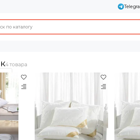
Telegr
к