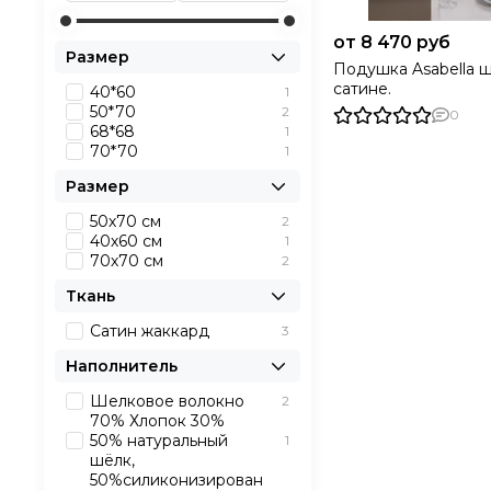
от 8 470 руб
Размер
Подушка Asabella ш
сатине.
40*60
1
50*70
2
0
68*68
1
70*70
1
Размер
50х70 см
2
40х60 см
1
70х70 см
2
Ткань
Сатин жаккард
3
Наполнитель
Шелковое волокно
2
70% Хлопок 30%
50% натуральный
1
шёлк,
50%силиконизирован