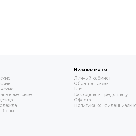
Нижнее меню
нские
Личный кабинет
жские
Обратная связь
нские
Блог
очные женские
Как сделать предоплату
дежда
Оферта
 одежда
Политика конфиденциальн
е белье