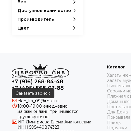
Вес
Доступное количество
Производитель
Цвет
Каталог
Халаты же
Халаты му
+7 (916) 268-84-48
Пижамы же
+7 (495) 568-03-88
Сорочки н
Заказать звонок
Пляжная о
elen_ka_09@mail.ru
Домашняя
10:00–19:00 ежедневно
Постельно
Заказы онлайн принимаются
Для Дома
круглосуточно
Покрывала
ИП Дмитриева Елена Анатольевна
Пледы
ИНН 505440874323
Подушки