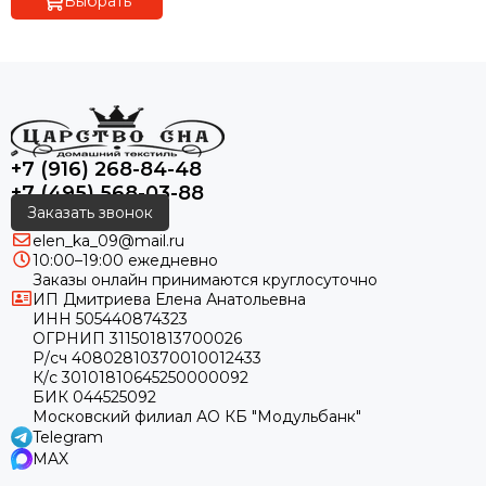
Выбрать
+7 (916) 268-84-48
+7 (495) 568-03-88
Заказать звонок
elen_ka_09@mail.ru
10:00–19:00 ежедневно
Заказы онлайн принимаются круглосуточно
ИП Дмитриева Елена Анатольевна
ИНН 505440874323
ОГРНИП 311501813700026
Р/сч 40802810370010012433
К/с 30101810645250000092
БИК 044525092
Московский филиал АО КБ "Модульбанк"
Telegram
MAX