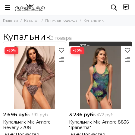
Пляжная одежда
Главная
Каталог
Пляжная одежда
Купальник
Все товары
Сарафаны
Купальник
Халаты
Туники
Фильтр товаров
−50%
−50%
Комплект с шортами
Комплект с брюками
Комбинезоны
Купальник
2 696 руб
3 236 руб
5 392 руб
6 472 руб
Купальник Mia-Amore
Купальник Mia-Amore 8836
Beverly 2208
"Ipanema"
Ткань: Полиэстер
Ткань: Полиэстер