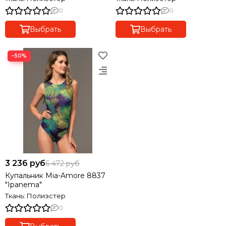
0
0
Выбрать
Выбрать
−50%
3 236 руб
6 472 руб
Купальник Mia-Amore 8837
"Ipanema"
Ткань: Полиэстер
0