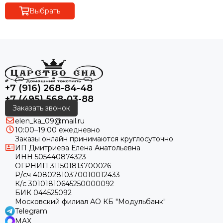
Выбрать
+7 (916) 268-84-48
+7 (495) 568-03-88
Заказать звонок
elen_ka_09@mail.ru
10:00–19:00 ежедневно
Заказы онлайн принимаются круглосуточно
ИП Дмитриева Елена Анатольевна
ИНН 505440874323
ОГРНИП 311501813700026
Р/сч 40802810370010012433
К/с 30101810645250000092
БИК 044525092
Московский филиал АО КБ "Модульбанк"
Telegram
MAX