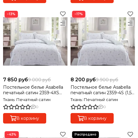
−13%
−17%
7 850 руб
8 200 руб
9 000 руб
9 900 руб
Постельное белье Asabella
Постельное белье Asabella
печатный сатин 2359-4XS
печатный сатин 2359-4S (1,5-
(1,5-спальный), 2 наволочки
спальный), 2 наволочки
Ткань: Печатный сатин
Ткань: Печатный сатин
0
0
В корзину
В корзину
−43%