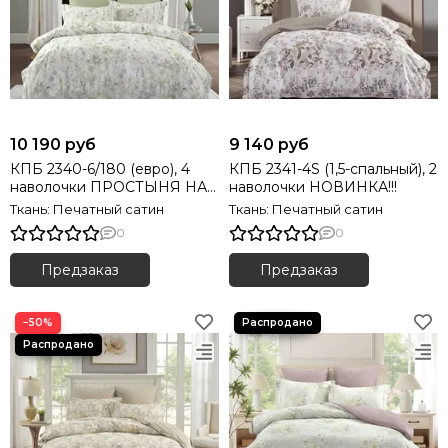
10 190 руб
9 140 руб
КПБ 2340-6/180 (евро), 4
КПБ 2341-4S (1,5-спальный), 2
наволочки ПРОСТЫНЯ НА
наволочки НОВИНКА!!!
РЕЗИНКЕ! НОВИНКА!!!
Ткань: Печатный сатин
Ткань: Печатный сатин
0
0
Предзаказ
Предзаказ
−50%