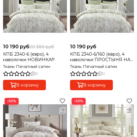
10 190 руб
10 190 руб
20 380 руб
КПБ 2340-6 (евро), 4
КПБ 2340-6/160 (евро), 4
наволочки НОВИНКА!!!
наволочки ПРОСТЫНЯ НА
РЕЗИНКЕ! НОВИНКА!!!
Ткань: Печатный сатин
Ткань: Печатный сатин
0
0
В корзину
В корзину
−50%
−50%