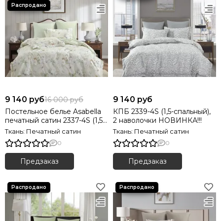
9 140 руб
9 140 руб
16 000 руб
Постельное белье Asabella
КПБ 2339-4S (1,5-спальный),
печатный сатин 2337-4S (1,5-
2 наволочки НОВИНКА!!!
спальный), 2 наволочки
Ткань: Печатный сатин
Ткань: Печатный сатин
0
0
Предзаказ
Предзаказ