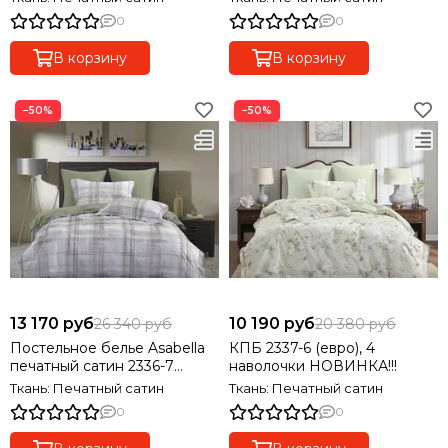
0
0
В корзину
В корзину
−50%
−50%
13 170 руб
10 190 руб
26 340 руб
20 380 руб
Постельное белье Asabella
КПБ 2337-6 (евро), 4
печатный сатин 2336-7
наволочки НОВИНКА!!!
(семейный), 4 наволочки
Ткань: Печатный сатин
Ткань: Печатный сатин
0
0