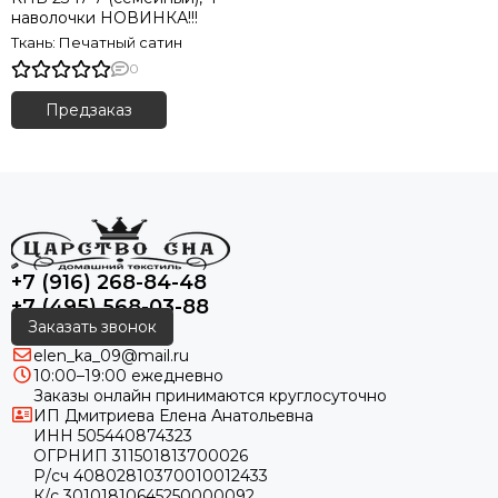
наволочки НОВИНКА!!!
Ткань: Печатный сатин
0
Предзаказ
+7 (916) 268-84-48
+7 (495) 568-03-88
Заказать звонок
elen_ka_09@mail.ru
10:00–19:00 ежедневно
Заказы онлайн принимаются круглосуточно
ИП Дмитриева Елена Анатольевна
ИНН 505440874323
ОГРНИП 311501813700026
Р/сч 40802810370010012433
К/с 30101810645250000092