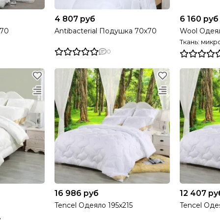
4 807 руб
6 160 руб
70
Antibacterial Подушка 70х70
Wool Одеяло
Ткань: мик
0
16 986 руб
12 407 ру
Tencel Одеяло 195х215
Tencel Оде
д