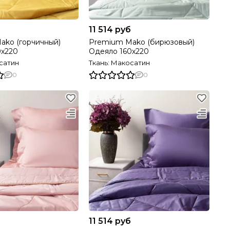
11 514 руб
ako (горчичный)
Premium Mako (бирюзовый)
0х220
Одеяло 160х220
сатин
Ткань: Макосатин
0
0
11 514 руб