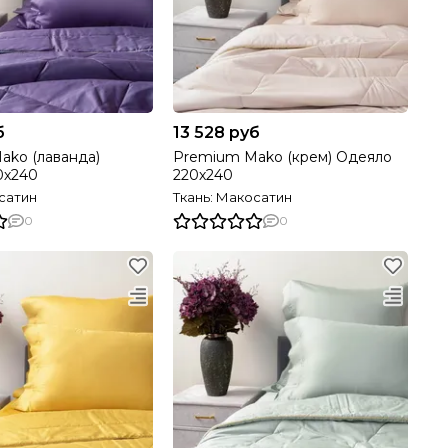
б
13 528 руб
ako (лаванда)
Premium Mako (крем) Одеяло
0х240
220х240
сатин
Ткань: Макосатин
0
0