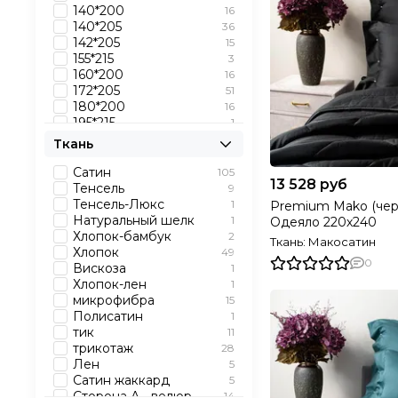
140*200
16
140*205
36
142*205
15
155*215
3
160*200
16
172*205
51
180*200
16
195*215
1
200*200
14
Ткань
200*220
54
220*200
10
Сатин
105
13 528 руб
240*200
8
Тенсель
9
45*45
1
Тенсель-Люкс
1
Premium Mako (чер
60*120
6
Натуральный шелк
1
Одеяло 220х240
60*140
1
Хлопок-бамбук
2
Ткань: Макосатин
60*60
2
Хлопок
49
0
65*125
6
Вискоза
1
68*68
1
Хлопок-лен
1
70*200
14
микрофибра
15
70*70
35
Полисатин
1
90*200
14
тик
11
95*145
2
трикотаж
28
Лен
5
Сатин жаккард
5
Сторона А - велюр,
14