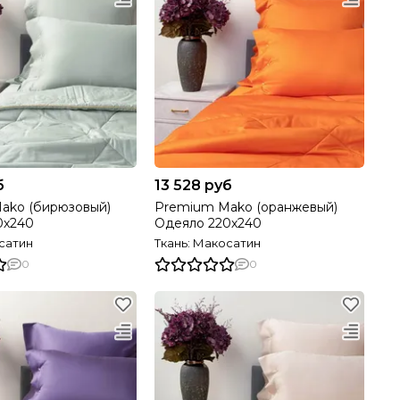
б
13 528 руб
ako (бирюзовый)
Premium Mako (оранжевый)
0х240
Одеяло 220х240
сатин
Ткань: Макосатин
0
0