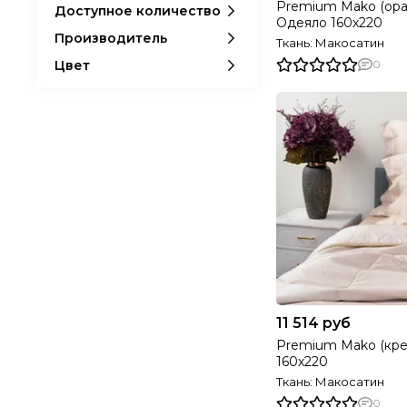
категории
Premium Mako (ор
Доступное количество
50% тенсель, 50%
1
Одеяло 160х220
искусственный
Производитель
Ткань: Макосатин
лебяжий пух
Цвет
0
Тенсел 80% Вискоза
2
20%
50% овечья шерсть,
2
50% микроволокно
11 514 руб
Premium Mako (кре
160х220
Ткань: Макосатин
0