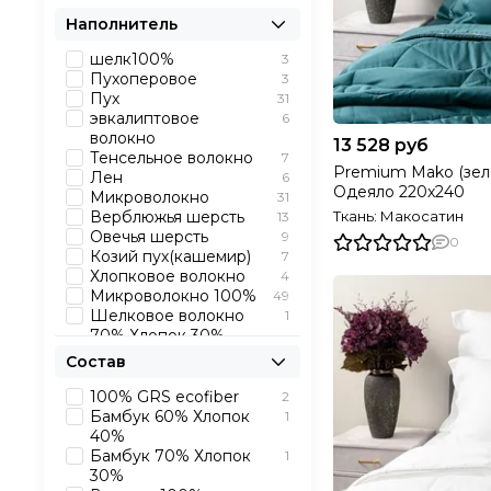
сторона В - сатин
Наполнитель
Макосатин
18
Страйп Сатин
31
шелк100%
3
Трикотаж Стрейч
6
Пухоперовое
3
30% эвкалипт,70%
2
Пух
31
хлопок.
эвкалиптовое
6
волокно
13 528 руб
Тенсельное волокно
7
Premium Mako (зел
Лен
6
Одеяло 220х240
Микроволокно
31
Верблюжья шерсть
Ткань: Макосатин
13
Овечья шерсть
9
0
Козий пух(кашемир)
7
Хлопковое волокно
4
Микроволокно 100%
49
Шелковое волокно
1
70% Хлопок 30%
Эковолокно 100%
38
Состав
100% искусственный
19
лебяжий пух
100% GRS ecofiber
2
Искусственный
4
Бамбук 60% Хлопок
1
лебяжий пух 90%
40%
шелк 10%
Бамбук 70% Хлопок
1
Хлопок 50%
1
30%