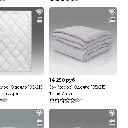
б
14 250 руб
елое) Одеяло 195х215
Joy (серое) Одеяло 195х215
н жаккард
Ткань: Сатин
0
0