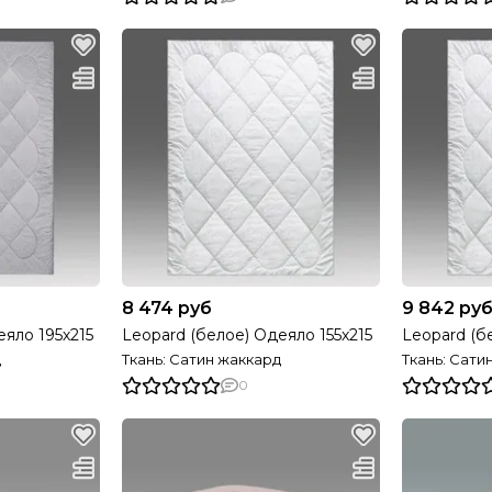
8 474 руб
9 842 ру
еяло 195х215
Leopard (белое) Одеяло 155х215
Leopard (б
д
Ткань: Сатин жаккард
Ткань: Сати
0