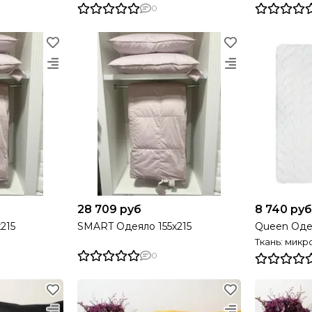
0
28 709 руб
8 740 руб
215
SMART Одеяло 155х215
Queen Одея
Ткань: мик
0