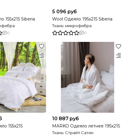
5 096 руб
 155х215 Siberia
Wool Одеяло 195х215 Siberia
рофибра
Ткань: микрофибра
0
0
б
10 887 руб
яло 155х215
MARKO Одеяло летнее 195х215
Ткань: Страйп Сатин