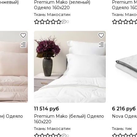
анжевый)
Premium Mako (зеленый)
Premium M
Одеяло 160х220
Одеяло 16
Ткань: Макосатин
Ткань: Мако
0
11 514 руб
6 216 руб
м) Одеяло
Premium Mako (белый) Одеяло
Nova Одеяло
160х220
Ткань: Макосатин
Ткань: тик
0