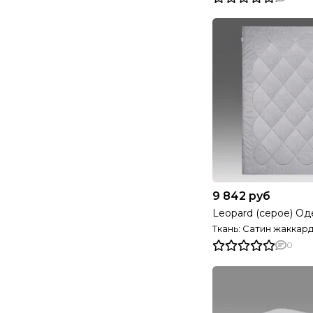
9 842 руб
Leopard (серое) Од
Ткань: Сатин жаккар
0