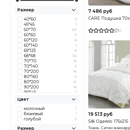
Размер
7 486 руб
CARE Подушка 70х
40*60
5
45*45
1
50*70
40
0
60*60
2
60*120
6
60*140
1
65*125
6
68*68
32
70*70
8
70*140
2
70*200
14
80*160
2
80*200
14
90*200
16
95*145
2
110*140
19
Цвет
120*200
16
140*200
16
молочный
1
140*205
25
бежевый
1
19 513 руб
140x205
1
голубой
2
Silk Одеяло 175х215
142*205
31
Ткань: Сатин жаккар
Размер
145*205
4