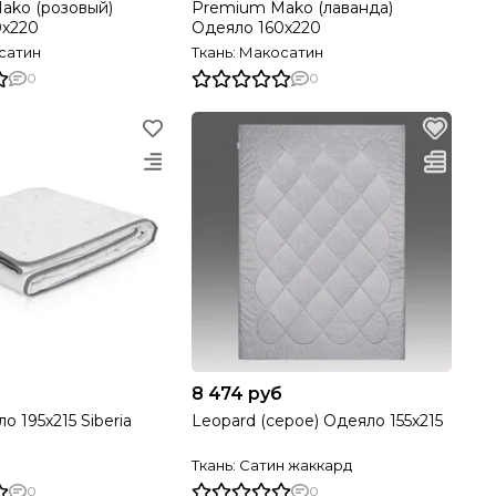
ako (розовый)
Premium Mako (лаванда)
0х220
Одеяло 160х220
сатин
Ткань: Макосатин
0
0
8 474 руб
 195х215 Siberia
Leopard (серое) Одеяло 155х215
Ткань: Сатин жаккард
0
0