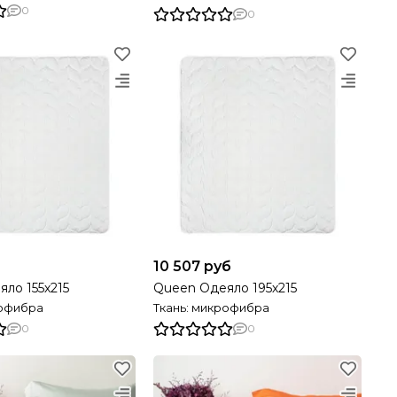
0
0
10 507 руб
ло 155х215
Queen Одеяло 195х215
рофибра
Ткань: микрофибра
0
0