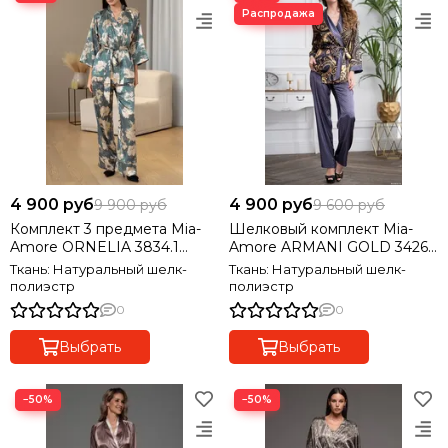
4 900 руб
4 900 руб
9 900 руб
9 600 руб
Комплект 3 предмета Mia-
Шелковый комплект Mia-
Amore ORNELIA 3834.1
Amore ARMANI GOLD 3426.1
АКЦИЯ!!! Последний размер
АКЦИЯ!!! Последний размер
Ткань: Натуральный шелк-
Ткань: Натуральный шелк-
полиэстр
полиэстр
0
0
Выбрать
Выбрать
−50%
−50%