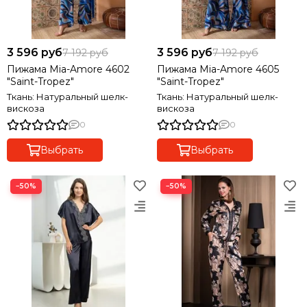
приспосабливается к температуре тела, согревая в
холод и охлаждая в жару.
Высокая гигроскопичность: способен впитывать до
3 596 руб
3 596 руб
7 192 руб
7 192 руб
30% влаги от веса и при этом оставаться сухим на
ощупь, быстро испаряет влагу.
Пижама Mia-Amore 4602
Пижама Mia-Amore 4605
"Saint-Tropez"
"Saint-Tropez"
Воздухопроницаемость: позволяет коже дышать,
Ткань: Натуральный шелк-
Ткань: Натуральный шелк-
вискоза
вискоза
обеспечивая комфорт в любую погоду.
0
0
Прочность и долговечность: шелковая нить по своей
Выбрать
Выбрать
прочности сопоставима с проволокой того же
диаметра, ткани сохраняют блеск и форму на долгое
время.
−50%
−50%
Эстетика: шелк обладает нежным блеском и гладкой
текстурой, хорошо драпируется и легко окрашивается
в яркие цвета.
Не электризуется, не мнется так сильно, как
синтетические материалы.
Шелк подходит для людей с чувствительной кожей и