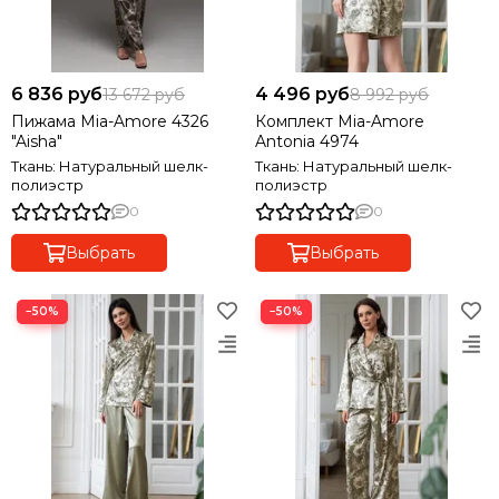
6 836 руб
4 496 руб
13 672 руб
8 992 руб
Пижама Mia-Amore 4326
Комплект Mia-Amore
"Aisha"
Antonia 4974
Ткань: Натуральный шелк-
Ткань: Натуральный шелк-
полиэстр
полиэстр
0
0
Выбрать
Выбрать
−50%
−50%