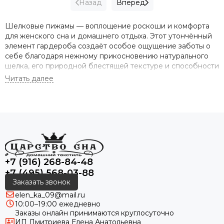
Назад
Вперед
Шелковые пижамы — воплощение роскоши и комфорта
для женского сна и домашнего отдыха. Этот утончённый
элемент гардероба создаёт особое ощущение заботы о
себе благодаря нежному прикосновению натурального
шелка, его природной блестящей текстуре и способности
бережно обнимать тело.
Женская пижама с брюками — идеальный выбор для
прохладных вечеров и уютных домашних посиделок.
Мягкая, струящаяся ткань позволяет коже свободно
дышать, обладает терморегулирующими свойствами,
предотвращает перегрев или переохлаждение, а
деликатные швы практически не ощущаются на теле. Ее
+7 (916) 268-84-48
купить стоит тем, кто ценит качество сна и комфорт
+7 (495) 568-03-88
круглый год; широкий ассортимент позволяет выбрать
Заказать звонок
идеальный фасон и расцветку для любой женщины.
elen_ka_09@mail.ru
10:00–19:00 ежедневно
Заказы онлайн принимаются круглосуточно
Шелковая пижама способна подчеркнуть достоинства
ИП Дмитриева Елена Анатольевна