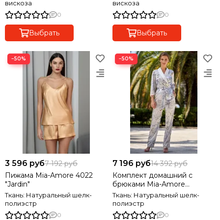
вискоза
вискоза
0
0
Выбрать
Выбрать
−50%
−50%
3 596 руб
7 196 руб
7 192 руб
14 392 руб
Пижама Mia-Amore 4022
Комплект домашний с
"Jardin"
брюками Mia-Amore
NOVELLA НОВЕЛЛА 3606
Ткань: Натуральный шелк-
Ткань: Натуральный шелк-
полиэстр
полиэстр
0
0