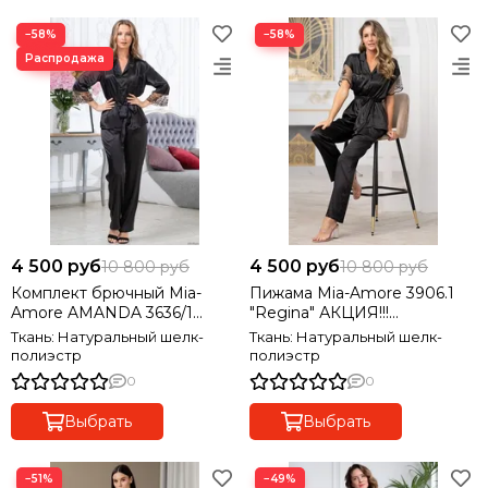
−58%
−58%
4 500 руб
4 500 руб
10 800 руб
10 800 руб
Комплект брючный Mia-
Пижама Mia-Amore 3906.1
Amore AMANDA 3636/1
"Regina" АКЦИЯ!!!
АКЦИЯ!!! Последний размер
Последний размер
Ткань: Натуральный шелк-
Ткань: Натуральный шелк-
полиэстр
полиэстр
0
0
Выбрать
Выбрать
−51%
−49%