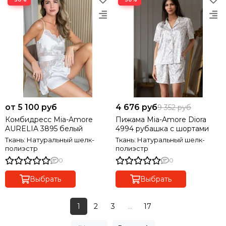
от 5 100 руб
4 676 руб
9 352 руб
Комбидресс Mia-Amore
Пижама Mia-Amore Diora
AURELIA 3895 белый
4994 рубашка с шортами
Ткань: Натуральный шелк-
Ткань: Натуральный шелк-
полиэстр
полиэстр
0
0
Выбрать
Выбрать
1
2
3
...
17