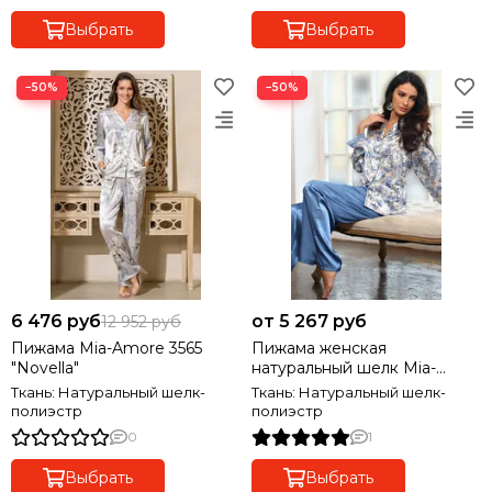
Выбрать
Выбрать
−50%
−50%
6 476 руб
от 5 267 руб
12 952 руб
Пижама Mia-Amore 3565
Пижама женская
"Novella"
натуральный шелк Mia-
Amore Дольче Вита 5916
Ткань: Натуральный шелк-
Ткань: Натуральный шелк-
полиэстр
полиэстр
0
1
Выбрать
Выбрать