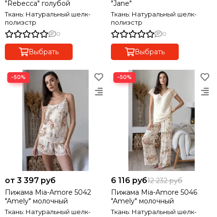
"Rebecca" голубой
"Jane"
Ткань: Натуральный шелк-
Ткань: Натуральный шелк-
полиэстр
полиэстр
0
0
Выбрать
Выбрать
−50%
−50%
от 3 397 руб
6 116 руб
12 232 руб
Пижама Mia-Amore 5042
Пижама Mia-Amore 5046
"Amely" молочный
"Amely" молочный
Ткань: Натуральный шелк-
Ткань: Натуральный шелк-