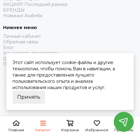
АКЦИЯ!!! Последний размер
БРЕНДЫ
Новинки Asabella
Побалуйте себя шелковой нежностью, купив элитную
женскую пижаму с брюками или шортами — это лучшее
Нижнее меню
вложение в ваше самочувствие и стиль!
Личный кабинет
Обратная связь
Блог
Как сделать предоплату
Оферта
Этот сайт использует cookie-файлы и другие
Политика конфиденциальности
технологии, чтобы помочь Вам в навигации, а
также для предоставления лучшего
пользовательского опыта и анализа
использования наших продуктов и услуг.
2026 © Царство Сна.
Карта сайта
Принять
Главная
Каталог
Корзина
Избранное
Профиль