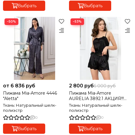
Выбрать
Выбрать
−50%
−53%
от 6 836 руб
2 800 руб
6 000 руб
Пижама Mia-Amore 4446
Пижама Mia-Amore
"Aletta"
AURELIA 3892.1 АКЦИЯ!!!
Последний размер
Ткань: Натуральный шелк-
Ткань: Натуральный шелк-
полиэстр
полиэстр
0
0
Выбрать
Выбрать