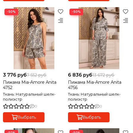
−50%
−50%
3 776 руб
6 836 руб
7 552 руб
13 672 руб
Пижама Mia-Amore Anita
Пижама Mia-Amore Anita
4752
4756
Ткань: Натуральный шелк-
Ткань: Натуральный шелк-
полиэстр
полиэстр
0
0
Выбрать
Выбрать
−50%
−50%