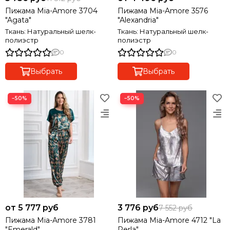
Пижама Mia-Amore 3704
Пижама Mia-Amore 3576
"Agata"
"Alexandria"
Ткань: Натуральный шелк-
Ткань: Натуральный шелк-
полиэстр
полиэстр
0
0
Выбрать
Выбрать
−50%
−50%
от 5 777 руб
3 776 руб
7 552 руб
Пижама Mia-Amore 3781
Пижама Mia-Amore 4712 "La
"Emerald"
Perla"