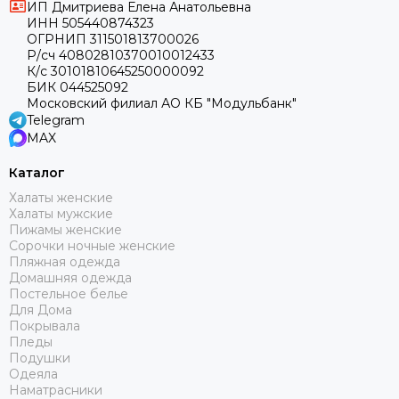
ИП Дмитриева Елена Анатольевна
ИНН 505440874323
ОГРНИП 311501813700026
Р/сч 40802810370010012433
К/с 30101810645250000092
БИК 044525092
Московский филиал АО КБ "Модульбанк"
Telegram
MAX
Каталог
Халаты женские
Халаты мужские
Пижамы женские
Сорочки ночные женские
Пляжная одежда
Домашняя одежда
Постельное белье
Для Дома
Покрывала
Пледы
Подушки
Одеяла
Наматрасники