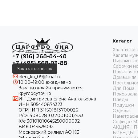
Каталог
Халаты же
Халаты му
+7 (916) 268-84-48
Пижамы же
+7 (495) 568-03-88
Сорочки н
Заказать звонок
Пляжная о
elen_ka_09@mail.ru
Домашняя
10:00–19:00 ежедневно
Постельно
Заказы онлайн принимаются
Для Дома
круглосуточно
Покрывала
ИП Дмитриева Елена Анатольевна
Пледы
ИНН 505440874323
Подушки
ОГРНИП 311501813700026
Одеяла
Р/сч 40802810370010012433
Наматрасн
К/с 30101810645250000092
Софи де М
БИК 044525092
АКЦИЯ!!! 
Московский филиал АО КБ
БРЕНДЫ
"Модульбанк"