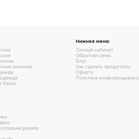
Нижнее меню
нские
Личный кабинет
жские
Обратная связь
нские
Блог
очные женские
Как сделать предоплату
дежда
Оферта
 одежда
Политика конфиденциальн
е белье
ики
арко
Последний размер