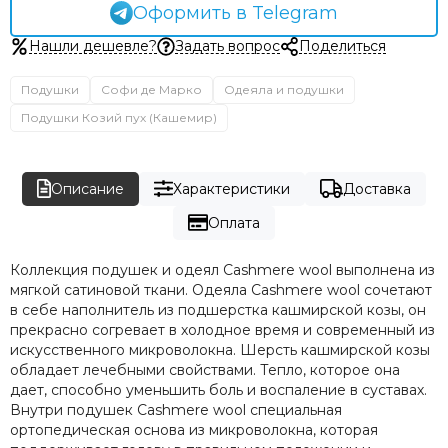
Оформить в Telegram
Нашли дешевле?
Задать вопрос
Поделиться
Подушки
Софи де Марко
Одеяла и подушки
Подушки Козий пух (Кашемир)
Описание
Характеристики
Доставка
Оплата
Коллекция подушек и одеял Cashmere wool выполнена из
мягкой сатиновой ткани. Одеяла Cashmere wool сочетают
в себе наполнитель из подшерстка кашмирской козы, он
прекрасно согревает в холодное время и современный из
искусственного микроволокна. Шерсть кашмирской козы
обладает лечебными свойствами. Тепло, которое она
дает, способно уменьшить боль и воспаление в суставах.
Внутри подушек Cashmere wool специальная
ортопедическая основа из микроволокна, которая