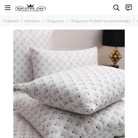
Подушки
Главная
Каталог
Подушки
Подушки Козий пух (Кашемир)
Все товары
Ортопедические
Подушки Тенсель (Эвкалипт)
Подушки Натуральный шёлк
Бамбук
Пуховые подушки
Микроволокно (искуствен пух)
Подушки Козий пух (Кашемир)
Подушки Овечья шерсть
Подушки с верблюжьей шерстью
Подушки Льняное волокно
Подушки Хлопковое волокно
Подушки Шерсть Яка
Подушки Шерсть Альпака
Подушки Молочное волокно