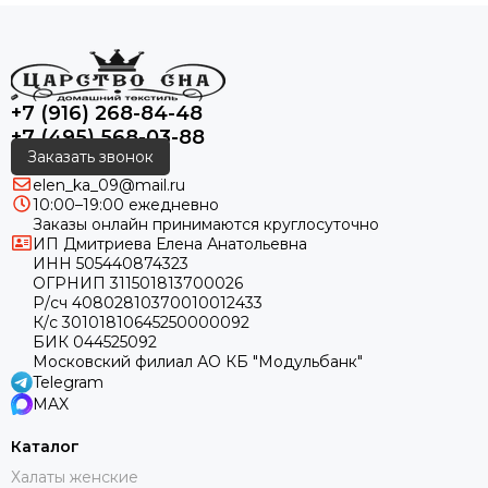
+7 (916) 268-84-48
+7 (495) 568-03-88
Заказать звонок
elen_ka_09@mail.ru
10:00–19:00 ежедневно
Заказы онлайн принимаются круглосуточно
ИП Дмитриева Елена Анатольевна
ИНН 505440874323
ОГРНИП 311501813700026
Р/сч 40802810370010012433
К/с 30101810645250000092
БИК 044525092
Московский филиал АО КБ "Модульбанк"
Telegram
MAX
Каталог
Халаты женские