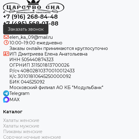
+7 (916) 268-84-48
+7 (495) 568-03-88
Заказать звонок
elen_ka_09@mail.ru
10:00–19:00 ежедневно
Заказы онлайн принимаются круглосуточно
ИП Дмитриева Елена Анатольевна
ИНН 505440874323
ОГРНИП 311501813700026
Р/сч 40802810370010012433
К/с 30101810645250000092
БИК 044525092
Московский филиал АО КБ "Модульбанк"
Telegram
MAX
Каталог
Халаты женские
Халаты мужские
Пижамы женские
Сорочки ночные женские