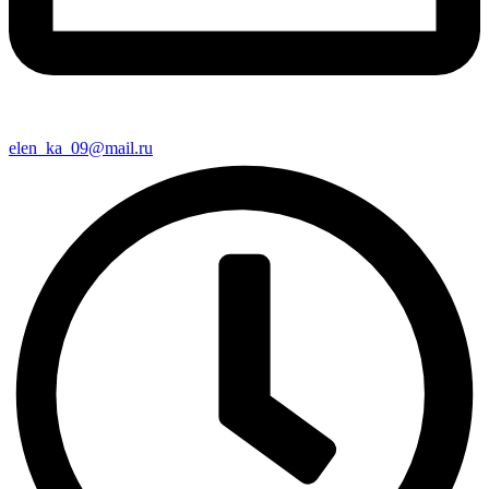
elen_ka_09@mail.ru