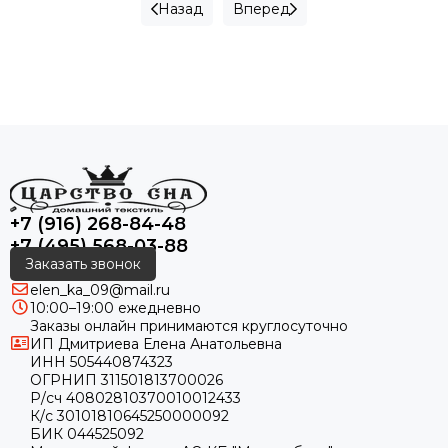
Назад
Вперед
+7 (916) 268-84-48
+7 (495) 568-03-88
Заказать звонок
elen_ka_09@mail.ru
10:00–19:00 ежедневно
Заказы онлайн принимаются круглосуточно
ИП Дмитриева Елена Анатольевна
ИНН 505440874323
ОГРНИП 311501813700026
Р/сч 40802810370010012433
К/с 30101810645250000092
БИК 044525092