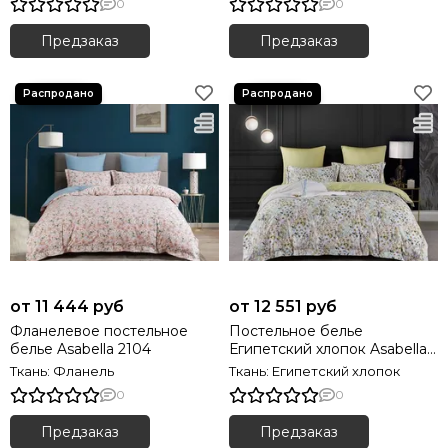
0
0
Предзаказ
Предзаказ
от 11 444 руб
от 12 551 руб
Фланелевое постельное
Постельное белье
белье Asabella 2104
Египетский хлопок Asabella
2110 Premium
Ткань: Фланель
Ткань: Египетский хлопок
0
0
Предзаказ
Предзаказ