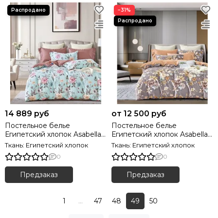
−31%
14 889 руб
от 12 500 руб
Постельное белье
Постельное белье
Египетский хлопок Asabella
Египетский хлопок Asabella
2006
2007
Ткань: Египетский хлопок
Ткань: Египетский хлопок
0
0
Предзаказ
Предзаказ
1
...
47
48
49
50