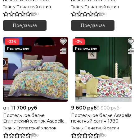
Ткань: Печатный сатин
Ткань: Печатный сатин
0
0
Предзаказ
Предзаказ
−22%
−3%
от 11 700 руб
9 600 руб
9 900 руб
Постельное белье
Постельное белье Asabella
Египетский хлопок Asabella
печатный сатин 1980
1955
Ткань: Египетский хлопок
Ткань: Печатный сатин
0
0