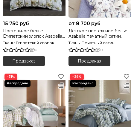
15 750 руб
от 8 700 руб
Постельное белье
Детское постельное белье
Египетский хлопок Asabella
Asabella печатный сатин
2151 Premium
2178
Ткань: Египетский хлопок
Ткань: Печатный сатин
0
0
Предзаказ
Предзаказ
−31%
−29%