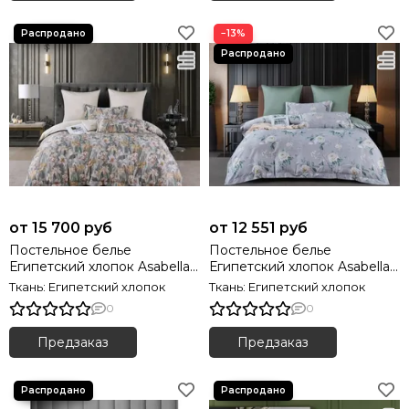
−13%
от 15 700 руб
от 12 551 руб
Постельное белье
Постельное белье
Египетский хлопок Asabella
Египетский хлопок Asabella
2112 Premium
2115 Premium
Ткань: Египетский хлопок
Ткань: Египетский хлопок
0
0
Предзаказ
Предзаказ