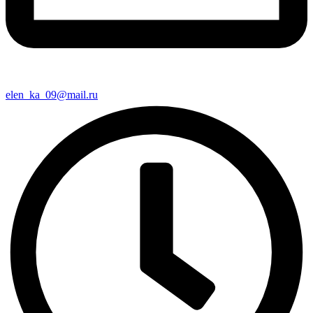
elen_ka_09@mail.ru