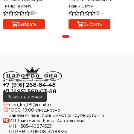
Премиум
Ткань: Тенсель
Ткань: Сатин
0
0
Выбрать
Выбрать
+7 (916) 268-84-48
+7 (495) 568-03-88
Заказать звонок
elen_ka_09@mail.ru
10:00–19:00 ежедневно
Заказы онлайн принимаются круглосуточно
ИП Дмитриева Елена Анатольевна
ИНН 505440874323
ОГРНИП 311501813700026