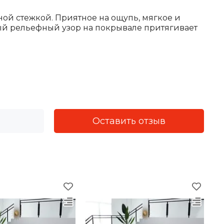
ой стежкой. Приятное на ощупь, мягкое и
ый рельефный узор на покрывале притягивает
Оставить отзыв