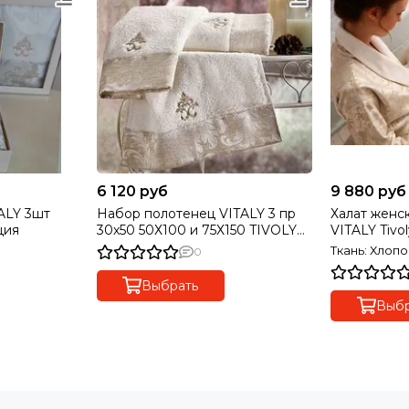
6 120 руб
9 880 руб
Набор полотенец VITALY 3 пр
Халат женс
ция
30х50 50Х100 и 75Х150 TIVOLYO
VITALY Tiv
HOME Турция
Ткань: Хлопо
0
Выбрать
Выбр