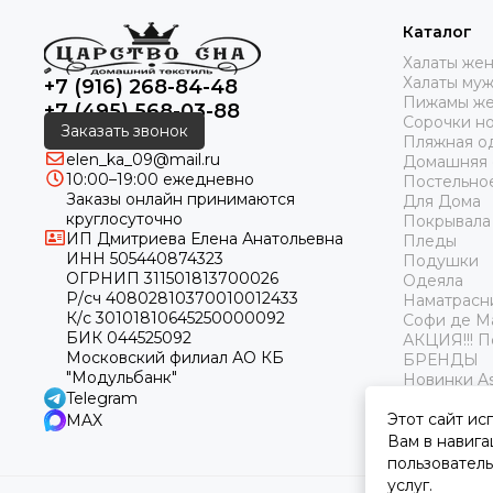
Каталог
Халаты же
Халаты му
+7 (916) 268-84-48
Пижамы же
+7 (495) 568-03-88
Сорочки н
Заказать звонок
Пляжная о
elen_ka_09@mail.ru
Домашняя
10:00–19:00 ежедневно
Постельно
Заказы онлайн принимаются
Для Дома
круглосуточно
Покрывала
ИП Дмитриева Елена Анатольевна
Пледы
ИНН 505440874323
Подушки
ОГРНИП 311501813700026
Одеяла
Р/сч 40802810370010012433
Наматрасн
К/с 30101810645250000092
Софи де М
БИК 044525092
АКЦИЯ!!! 
Московский филиал АО КБ
БРЕНДЫ
"Модульбанк"
Новинки As
Telegram
Этот сайт ис
MAX
Вам в навига
пользователь
услуг.