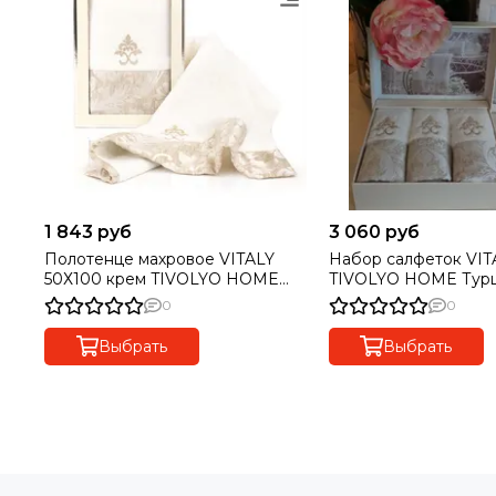
1 843 руб
3 060 руб
Полотенце махровое VITALY
Набор салфеток VITALY 3шт
50Х100 крем TIVOLYO HOME
TIVOLYO HOME Тур
Турция
0
0
Выбрать
Выбрать