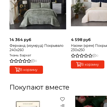
14 364 руб
4 598 руб
Фернанд (изумруд) Покрывало
Наоми (крем) Покры
240х260
230х250
Ткань: Бархат
0
0
В корзину
В корзину
Покупают вместе