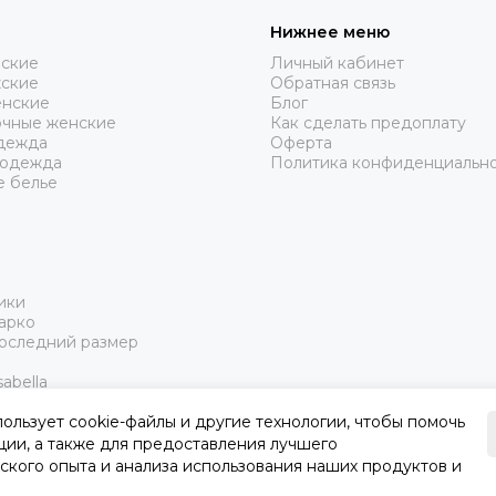
Нижнее меню
нские
Личный кабинет
жские
Обратная связь
нские
Блог
очные женские
Как сделать предоплату
дежда
Оферта
 одежда
Политика конфиденциальн
е белье
ики
арко
Последний размер
abella
пользует cookie-файлы и другие технологии, чтобы помочь
ции, а также для предоставления лучшего
ского опыта и анализа использования наших продуктов и