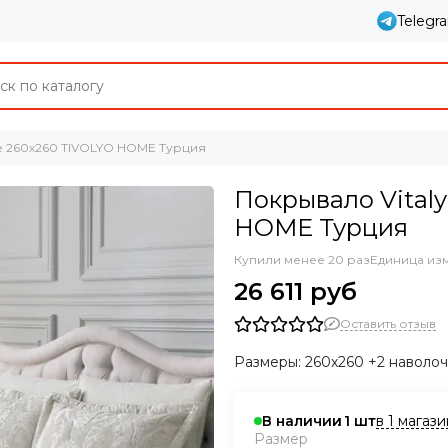
Telegr
е 260х260 TIVOLYO HOME Турция
Покрывало Vital
HOME Турция
Купили менее 20 раз
Единица из
26 611 руб
Оставить отзыв
Размеры: 260х260 +2 наволо
в 1 магаз
В наличии
1
Размер