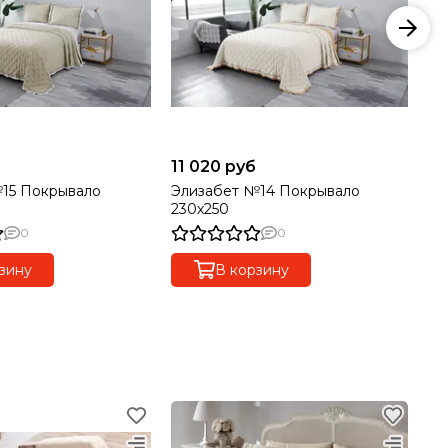
11 020 руб
11
15 Покрывало
Элизабет №14 Покрывало
Эл
230х250
23
0
0
зину
В корзину