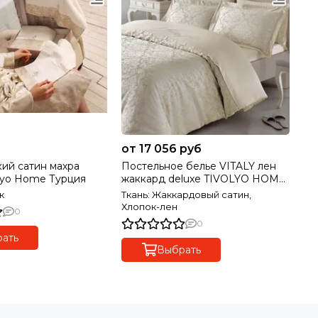
от 17 056 руб
кий сатин махра
Постельное белье VITALY лен
olyo Home Турция
жаккард deluxe TIVOLYO HOME
Турция
к
Ткань: Жаккардовый сатин,
Хлопок-лен
0
0
ать
Выбрать