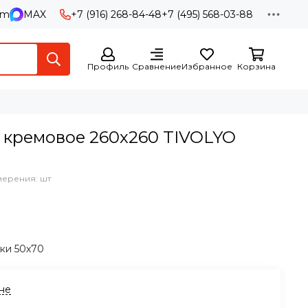
am
MAX
+7 (916) 268-84-48
+7 (495) 568-03-88
Профиль
Сравнение
Избранное
Корзина
y кремовое 260х260 TIVOLYO
мерения: шт
чки 50х70
ине