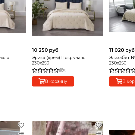
10 250 руб
11 020 руб
вало
Эрика (крем) Покрывало
Элизабет №
230х250
230х250
0
В корзину
В кор