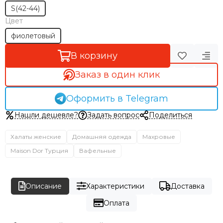
S(42-44)
Цвет
фиолетовый
В корзину
Заказ в один клик
Оформить в Telegram
Нашли дешевле?
Задать вопрос
Поделиться
Халаты женские
Домашняя одежда
Махровые
Maison Dor Турция
Вафельные
Описание
Характеристики
Доставка
Оплата