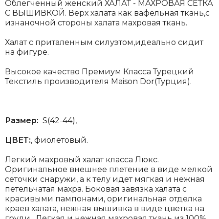
Облегченный женский ХАЛАТ - МАХРОВАЯ СЕТКА
С ВЫШИВКОЙ. Верх халата как вафельная ткань,с
изнаночной стороны халата махровая ткань.
Халат с приталенным силуэтом,идеально сидит
на фигуре.
Высокое качество Премиум Класса Турецкий
Текстиль производителя Maison Dor(Турция).
Размер:
S(42-44),
ЦВЕТ:
, фиолетовый.
Легкий махровый халат класса Люкс.
Оригинальное внешнее плетение в виде мелкой
сеточки снаружи, а к телу идет мягкая и нежная
петельчатая махра. Боковая завязка халата с
красивыми пампонами, оригинальная отделка
краев халата, нежная вышивка в виде цветка на
груди. Легкая и нежная махровая ткань из 100%