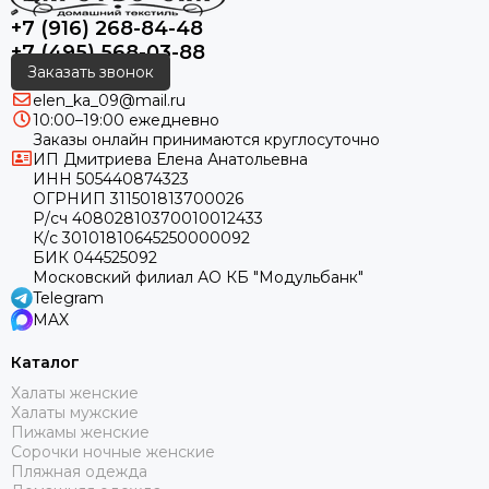
+7 (916) 268-84-48
+7 (495) 568-03-88
Заказать звонок
elen_ka_09@mail.ru
10:00–19:00 ежедневно
Заказы онлайн принимаются круглосуточно
ИП Дмитриева Елена Анатольевна
ИНН 505440874323
ОГРНИП 311501813700026
Р/сч 40802810370010012433
К/с 30101810645250000092
БИК 044525092
Московский филиал АО КБ "Модульбанк"
Telegram
MAX
Каталог
Халаты женские
Халаты мужские
Пижамы женские
Сорочки ночные женские
Пляжная одежда