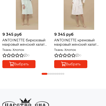
9 345 руб
9 345 руб
ANTOINETTE бирюзовый
ANTOINETTE кремовый
махровый женский халат
махровый женский халат
Tivolyo Home (Турция)
Tivolyo Home (Турция)
Ткань: Хлопок
Ткань: Хлопок
0
0
Выбрать
Выбрать