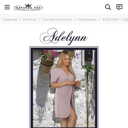
Халаты женские
Главная
Каталог
Халаты женские
Махровые
ADELYNN - АД
Все товары
Велюровые
Шелковые
Махровые
Вафельные
Хлопковые легкие, летние
Кимоно
С капюшоном
Бамбуковые
Большие размеры
На молнии