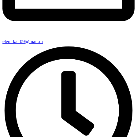
elen_ka_09@mail.ru