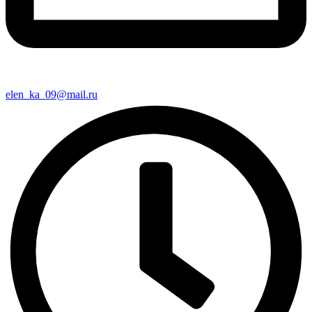
elen_ka_09@mail.ru