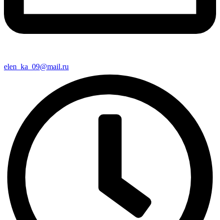
elen_ka_09@mail.ru