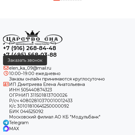
+7 (916) 268-84-48
+7 (495) 568-03-88
Заказать звонок
elen_ka_09@mail.ru
10:00–19:00 ежедневно
Заказы онлайн принимаются круглосуточно
ИП Дмитриева Елена Анатольевна
ИНН 505440874323
ОГРНИП 311501813700026
Р/сч 40802810370010012433
К/с 30101810645250000092
БИК 044525092
Московский филиал АО КБ "Модульбанк"
Telegram
MAX