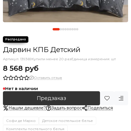
Дарвин КПБ Детский
Артикул:
139369
Купили менее 20 раз
Единица измерения: шт
8 568 руб
Оставить отзыв
Нет в наличии
Предзаказ
Нашли дешевле?
Задать вопрос
Поделиться
Софи де Марко
Детское постельное белье
Комплекты постельного белья