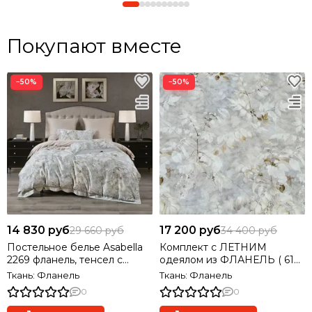
Покупают вместе
−50%
−50%
14 830 руб
17 200 руб
29 660 руб
34 400 руб
Постельное белье Asabella
Комплект с ЛЕТНИМ
2269 фланель, тенсел с
одеялом из ФЛАНЕЛЬ ( 61
хлопком
% тенсель, 39% хлолок) евро
Ткань: Фланель
Ткань: Фланель
0
0