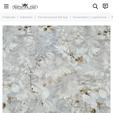
Постельное белье
Главная
Каталог
Постельное белье
Комплект с одеялом
Все товары
Комплекты постельного белья
Комплект с покрывалом
Комплект с одеялом
Простыни без резинки
Простыни на резинке
Простыни махровые
Пододеяльники
Наволочки
Комплект простыня и наволочки
Детское постельное белье