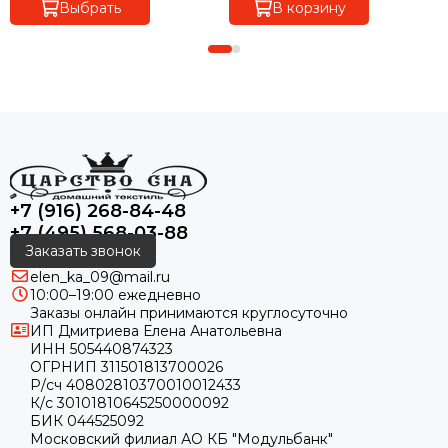
Выбрать
В корзину
+7 (916) 268-84-48
+7 (495) 568-03-88
Заказать звонок
elen_ka_09@mail.ru
10:00–19:00 ежедневно
Заказы онлайн принимаются круглосуточно
ИП Дмитриева Елена Анатольевна
ИНН 505440874323
ОГРНИП 311501813700026
Р/сч 40802810370010012433
К/с 30101810645250000092
БИК 044525092
Московский филиал АО КБ "Модульбанк"