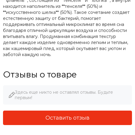
**фланель**, состоящей из **тенселя** и **хлопка**, а внутри
находится наполнитель из **тенселя** (50%) и
**искусственного шелка** (50%). Такое сочетание создает
естественную защиту от бактерий, помогает
поддерживать оптимальный микроклимат во время сна
благодаря отличной циркуляции воздуха и способности
впитывать влагу. Продуманная комбинация текстур
делает каждое изделие одновременно легким и теплым,
как кашемировый плед, который окутывает вас уютом и
заботой каждую ночь.
Отзывы о товаре
Здесь еще никто не оставлял отзывы. Будьте
первым!
Оставить отзыв