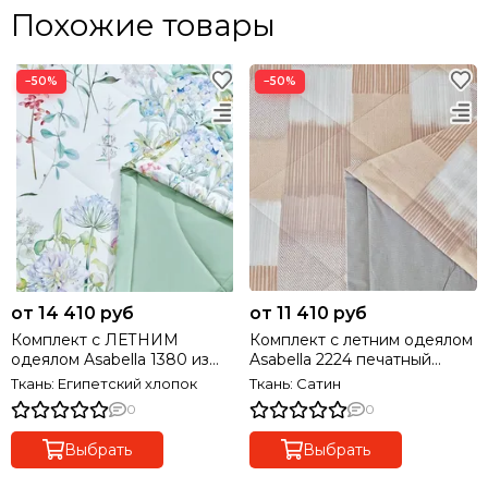
Похожие товары
−50%
−50%
от 14 410 руб
от 11 410 руб
Комплект с ЛЕТНИМ
Комплект с летним одеялом
одеялом Asabella 1380 из
Asabella 2224 печатный
Египетского хлопка
сатин
Ткань: Египетский хлопок
Ткань: Сатин
PREMIUM
0
0
Выбрать
Выбрать