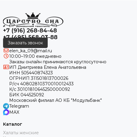
+7 (916) 268-84-48
+7 (495) 568-03-88
Заказать звонок
elen_ka_09@mail.ru
10:00–19:00 ежедневно
Заказы онлайн принимаются круглосуточно
ИП Дмитриева Елена Анатольевна
ИНН 505440874323
ОГРНИП 311501813700026
Р/сч 40802810370010012433
К/с 30101810645250000092
БИК 044525092
Московский филиал АО КБ "Модульбанк"
Telegram
MAX
Каталог
Халаты женские