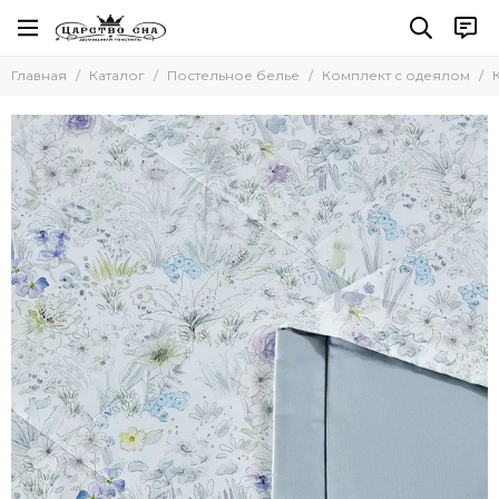
Постельное белье
Главная
Каталог
Постельное белье
Комплект с одеялом
Все товары
Комплекты постельного белья
Комплект с покрывалом
Комплект с одеялом
Простыни без резинки
Простыни на резинке
Простыни махровые
Пододеяльники
Наволочки
Комплект простыня и наволочки
Детское постельное белье