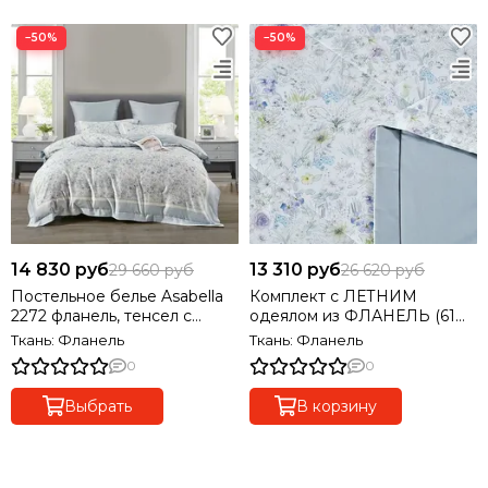
−50%
−50%
14 830 руб
13 310 руб
29 660 руб
26 620 руб
Постельное белье Asabella
Комплект с ЛЕТНИМ
2272 фланель, тенсел с
одеялом из ФЛАНЕЛЬ (61%
хлопком
тенсель, 39% хлолок)
Ткань: Фланель
Ткань: Фланель
полуторный
0
0
Выбрать
В корзину