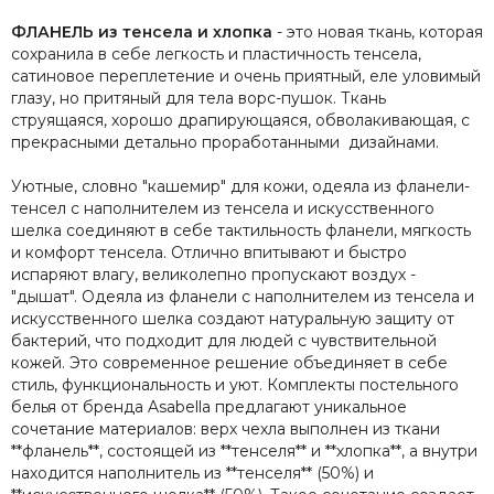
ФЛАНЕЛЬ из тенсела и хлопка
- это новая ткань, которая
сохранила в себе легкость и пластичность тенсела,
сатиновое переплетение и очень приятный, еле уловимый
глазу, но притяный для тела ворс-пушок. Ткань
струящаяся, хорошо драпирующаяся, обволакивающая, с
прекрасными детально проработанными дизайнами.
Уютные, словно "кашемир" для кожи, одеяла из фланели-
тенсел с наполнителем из тенсела и искусственного
шелка соединяют в себе тактильность фланели, мягкость
и комфорт тенсела. Отлично впитывают и быстро
испаряют влагу, великолепно пропускают воздух -
"дышат". Одеяла из фланели с наполнителем из тенсела и
искусственного шелка создают натуральную защиту от
бактерий, что подходит для людей с чувствительной
кожей. Это современное решение объединяет в себе
стиль, функциональность и уют. Комплекты постельного
белья от бренда Asabella предлагают уникальное
сочетание материалов: верх чехла выполнен из ткани
**фланель**, состоящей из **тенселя** и **хлопка**, а внутри
находится наполнитель из **тенселя** (50%) и