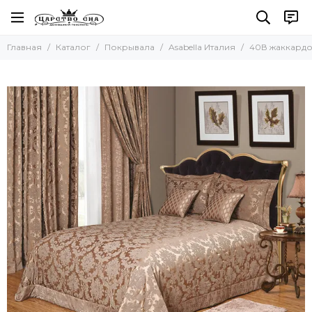
Покрывала
Главная
Каталог
Покрывала
Asabella Италия
40В жаккардо
Все товары
ШТОРЫ и покрывала ASABELLA
Легкие покрывала-пледы
Asabella Италия
TIVOLYO HOME (Тиволи Хоум)
SOFI De MARCO