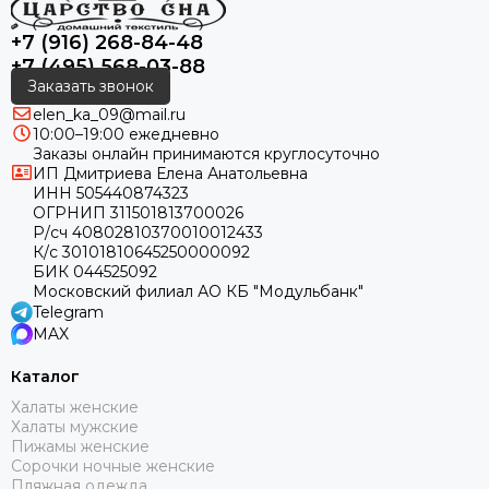
+7 (916) 268-84-48
+7 (495) 568-03-88
Заказать звонок
elen_ka_09@mail.ru
10:00–19:00 ежедневно
Заказы онлайн принимаются круглосуточно
ИП Дмитриева Елена Анатольевна
ИНН 505440874323
ОГРНИП 311501813700026
Р/сч 40802810370010012433
К/с 30101810645250000092
БИК 044525092
Московский филиал АО КБ "Модульбанк"
Telegram
MAX
Каталог
Халаты женские
Халаты мужские
Пижамы женские
Сорочки ночные женские
Пляжная одежда