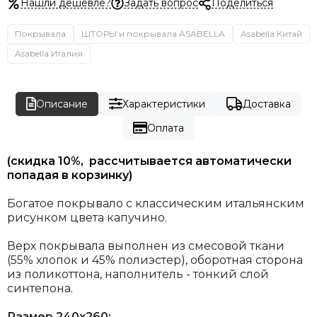
Нашли дешевле?
Задать вопрос
Поделиться
Покрывала
ШТОРЫ и покрывала ASABELLA
Asabella Китай
Asabella Италия
Описание
Характеристики
Доставка
Оплата
(скидка 10%, рассчитывается автоматически
попадая в корзинку)
Богатое покрывало с классическим итальянским
рисунком цвета капучино.
Верх покрывала выполнен из смесовой ткани
(55% хлопок и 45% полиэстер), оборотная сторона
из поликоттона, наполнитель - тонкий слой
синтепона.
Размер 240х260: