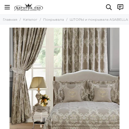
Покрывала
Главная
Каталог
Покрывала
ШТОРЫ и покрывала ASABELLA
Все товары
ШТОРЫ и покрывала ASABELLA
Легкие покрывала-пледы
Asabella Италия
TIVOLYO HOME (Тиволи Хоум)
SOFI De MARCO