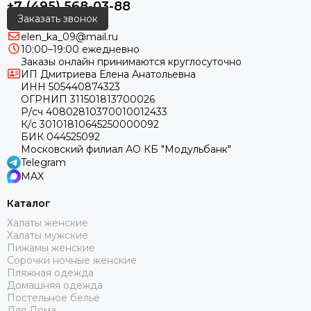
+7 (495) 568-03-88
Заказать звонок
elen_ka_09@mail.ru
10:00–19:00 ежедневно
Заказы онлайн принимаются круглосуточно
ИП Дмитриева Елена Анатольевна
ИНН 505440874323
ОГРНИП 311501813700026
Р/сч 40802810370010012433
К/с 30101810645250000092
БИК 044525092
Московский филиал АО КБ "Модульбанк"
Telegram
MAX
Каталог
Халаты женские
Халаты мужские
Пижамы женские
Сорочки ночные женские
Пляжная одежда
Домашняя одежда
Постельное белье
Для Дома