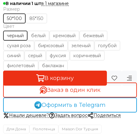
в 1 магазине
В наличии
1
Размер
50*100
85*150
Цвет
черный
белый
кремовый
бежевый
сухая роза
бирюзовый
зеленый
голубой
синий
серый
фуксия
коричневый
фиолетовый
баклажан
В корзину
Заказ в один клик
Оформить в Telegram
Нашли дешевле?
Задать вопрос
Поделиться
Для Дома
Полотенца
Maison Dor Турция