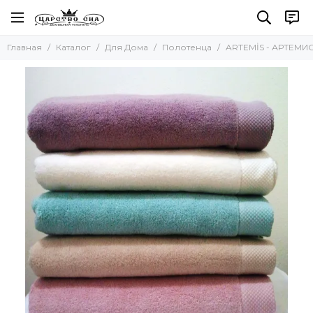
Для Дома
Главная
Каталог
Для Дома
Полотенца
ARTEMİS - АРТЕМИС
Все товары
Полотенца
Наборы полотенец
Наборы салфеток
Кухонные полотенца
Для бани и сауны
Пляжные полотенца
Новогодние полотенца
Скатерти
Коврики
Фартуки
Одеяла и Подушки
Акссесуары