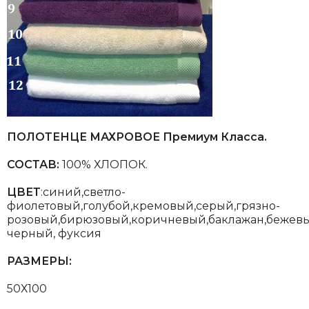
ПОЛОТЕНЦЕ МАХРОВОЕ Премиум Класса.
СОСТАВ:
100% ХЛОПОК.
ЦВЕТ
:синий,светло-
фиолетовый,голубой,кремовый,серый,грязно-
розовый,бирюзовый,коричневый,баклажан,бежевы
черный, фуксия
РАЗМЕРЫ:
50Х100