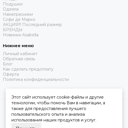
Подушки
Одеяла
Наматрасники
Софи де Марко
АКЦИЯ!!! Последний размер
БРЕНДЫ
Новинки Asabella
Нижнее меню
Личный кабинет
Обратная связь
Блог
Как сделать предоплату
Оферта
Политика конфиденциальности
Этот сайт использует cookie-файлы и другие
технологии, чтобы помочь Вам в навигации, а
2026 © Царство Сна.
Карта сайта
также для предоставления лучшего
пользовательского опыта и анализа
использования наших продуктов и услуг.