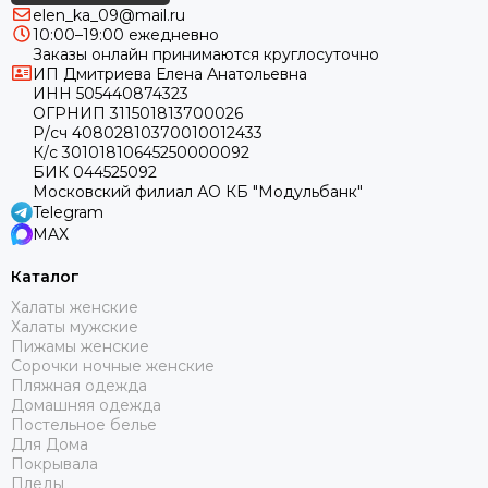
elen_ka_09@mail.ru
10:00–19:00 ежедневно
Заказы онлайн принимаются круглосуточно
ИП Дмитриева Елена Анатольевна
ИНН 505440874323
ОГРНИП 311501813700026
Р/сч 40802810370010012433
К/с 30101810645250000092
БИК 044525092
Московский филиал АО КБ "Модульбанк"
Telegram
MAX
Каталог
Халаты женские
Халаты мужские
Пижамы женские
Сорочки ночные женские
Пляжная одежда
Домашняя одежда
Постельное белье
Для Дома
Покрывала
Пледы