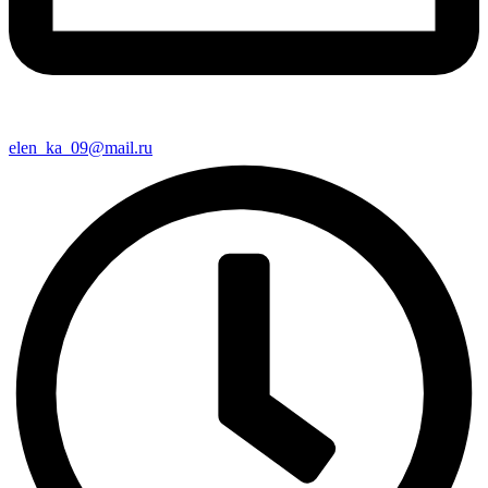
elen_ka_09@mail.ru