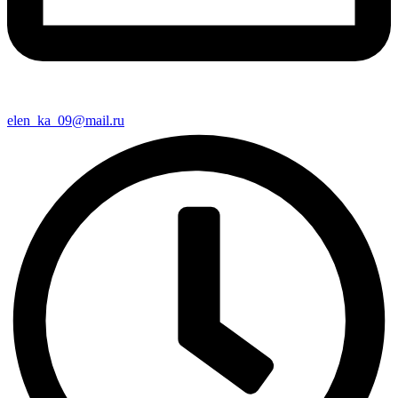
elen_ka_09@mail.ru