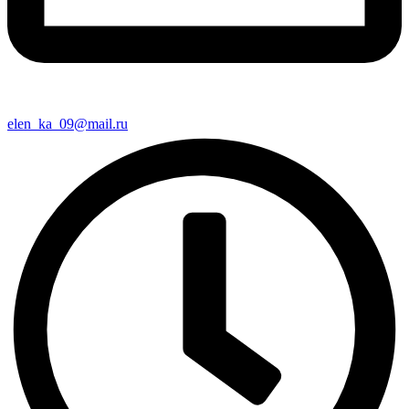
elen_ka_09@mail.ru