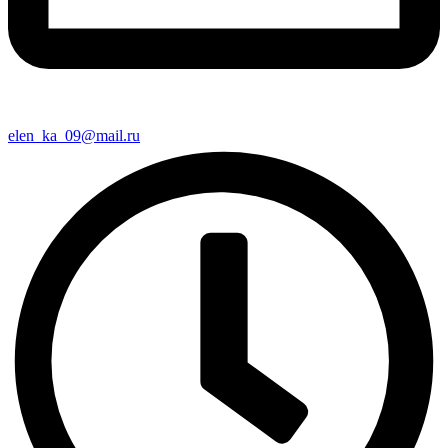
elen_ka_09@mail.ru