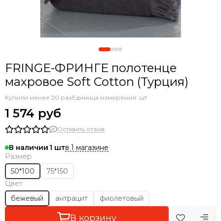
FRINGE-ФРИНГЕ полотенце
махровое Soft Cotton (Турция)
Купили менее 20 раз
Единица измерения: шт
1 574 руб
Оставить отзыв
в 1 магазине
В наличии
1
Размер
50*100
75*150
Цвет
бежевый
антрацит
фиолетовый
В корзину