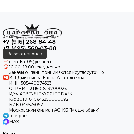
+7 (916) 268-84-48
+7 (495) 568-03-88
Заказать звонок
elen_ka_09@mail.ru
10:00–19:00 ежедневно
Заказы онлайн принимаются круглосуточно
ИП Дмитриева Елена Анатольевна
ИНН 505440874323
ОГРНИП 311501813700026
Р/сч 40802810370010012433
К/с 30101810645250000092
БИК 044525092
Московский филиал АО КБ "Модульбанк"
Telegram
MAX
Каталог