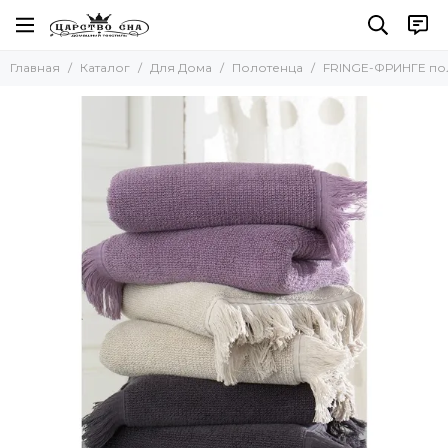
Для Дома
Главная
Каталог
Для Дома
Полотенца
FRINGE-ФРИНГЕ пол
Все товары
Полотенца
Наборы полотенец
Наборы салфеток
Кухонные полотенца
Для бани и сауны
Пляжные полотенца
Новогодние полотенца
Скатерти
Коврики
Фартуки
Одеяла и Подушки
Акссесуары