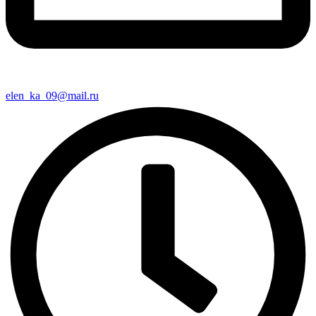
elen_ka_09@mail.ru