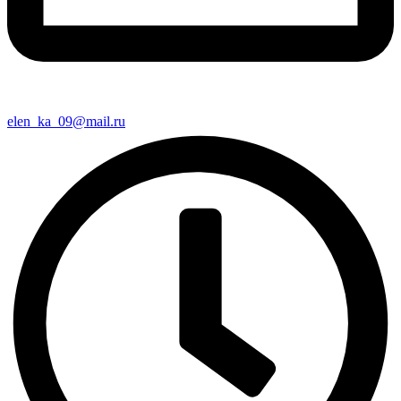
elen_ka_09@mail.ru